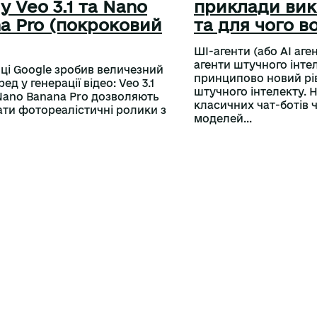
 у Veo 3.1 та Nano
приклади ви
a Pro (покроковий
та для чого в
ШІ-агенти (або AI аге
агенти штучного інте
оці Google зробив величезний
принципово новий рі
ед у генерації відео: Veo 3.1
штучного інтелекту. Н
Nano Banana Pro дозволяють
класичних чат-ботів 
ти фотореалістичні ролики з
моделей...