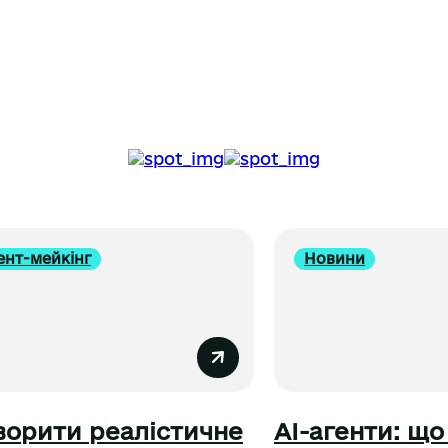
ент-мейкінг
Новини
ворити реалістичне
AI-агенти: що