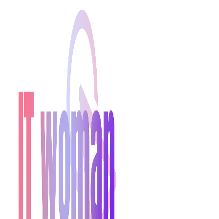
Найсвіжіші новини 
Сучасні тенденції у
Цікаві, трендові іде
Новини України і св