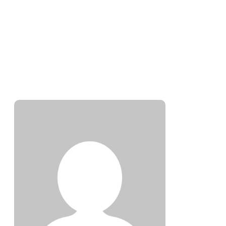
SA
Sampl
0 ART