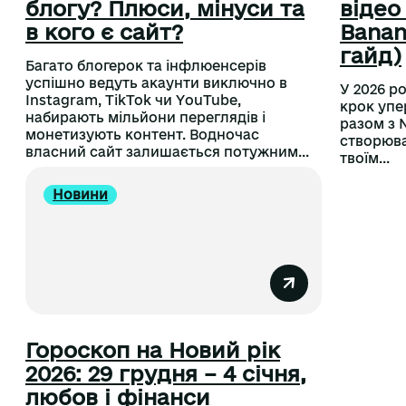
блогу? Плюси, мінуси та
відео
в кого є сайт?
Banan
гайд)
Багато блогерок та інфлюенсерів
успішно ведуть акаунти виключно в
У 2026 р
Instagram, TikTok чи YouTube,
крок упер
набирають мільйони переглядів і
разом з 
монетизують контент. Водночас
створюва
власний сайт залишається потужним...
твоїм...
Новини
Гороскоп на Новий рік
2026: 29 грудня – 4 січня,
любов і фінанси