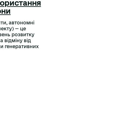
користання
они
нти, автономні
лекту) — це
вень розвитку
а відміну від
чи генеративних