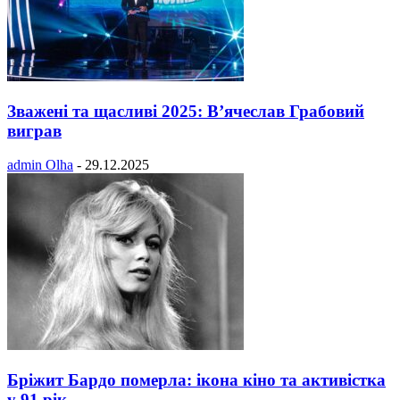
Зважені та щасливі 2025: В’ячеслав Грабовий
виграв
admin Olha
-
29.12.2025
Бріжит Бардо померла: ікона кіно та активістка
у 91 рік