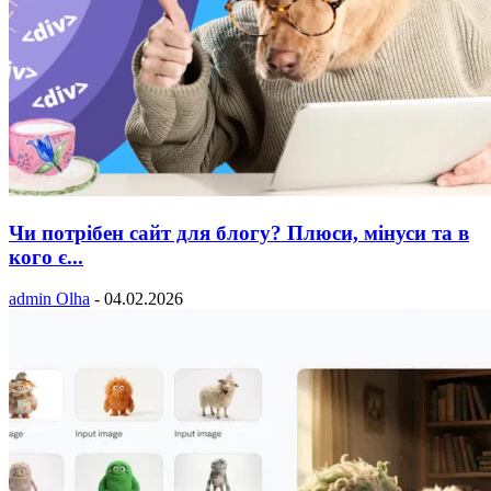
Чи потрібен сайт для блогу? Плюси, мінуси та в
кого є...
admin Olha
-
04.02.2026