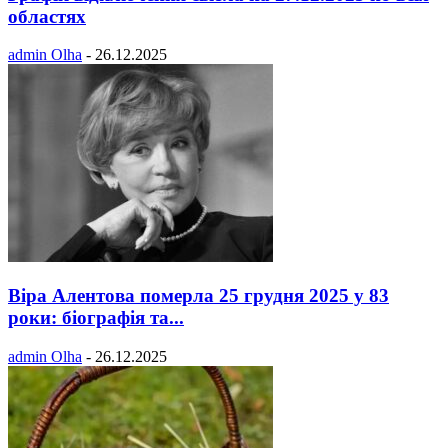
областях
admin Olha
-
26.12.2025
Віра Алентова померла 25 грудня 2025 у 83
роки: біографія та...
admin Olha
-
26.12.2025