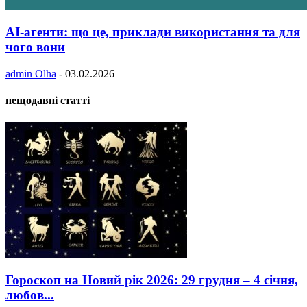
AI-агенти: що це, приклади використання та для
чого вони
admin Olha
-
03.02.2026
нещодавні статті
Гороскоп на Новий рік 2026: 29 грудня – 4 січня,
любов...