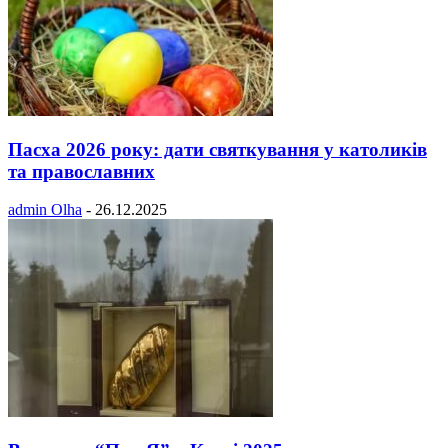
Пасха 2026 року: дати святкування у католиків
та православних
admin Olha
-
26.12.2025