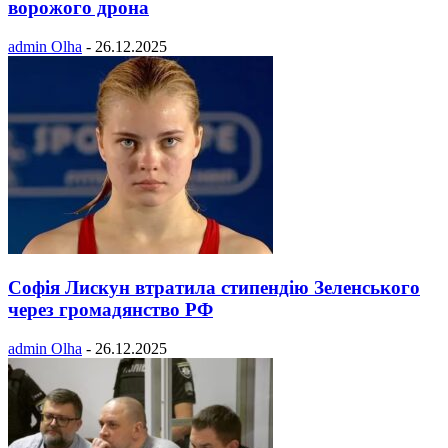
ворожого дрона
admin Olha
-
26.12.2025
Софія Лискун втратила стипендію Зеленського
через громадянство РФ
admin Olha
-
26.12.2025