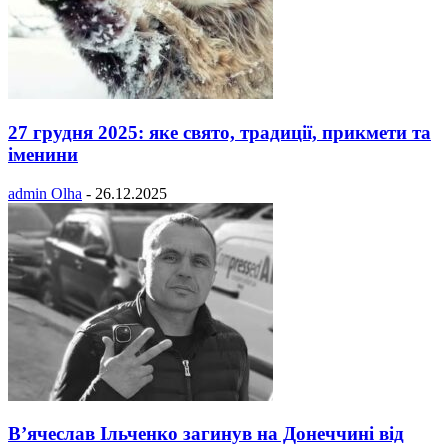
27 грудня 2025: яке свято, традиції, прикмети та
іменини
admin Olha
-
26.12.2025
В’ячеслав Ільченко загинув на Донеччині від