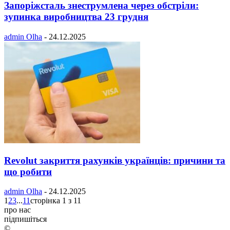
Запоріжсталь знеструмлена через обстріли:
зупинка виробництва 23 грудня
admin Olha
-
24.12.2025
Revolut закриття рахунків українців: причини та
що робити
admin Olha
-
24.12.2025
1
2
3
...
11
сторінка 1 з 11
про нас
підпишіться
©