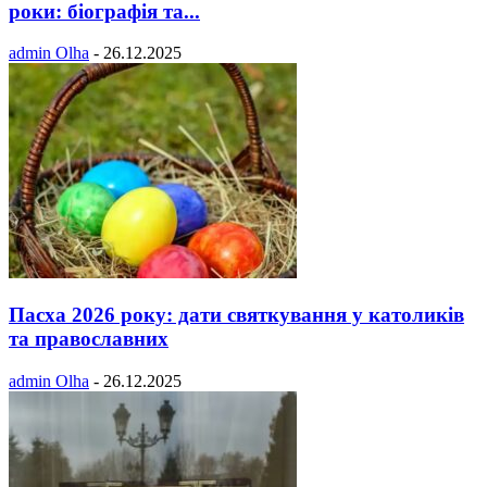
роки: біографія та...
admin Olha
-
26.12.2025
Пасха 2026 року: дати святкування у католиків
та православних
admin Olha
-
26.12.2025