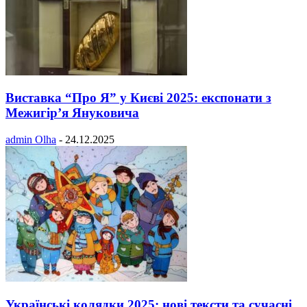
Виставка “Про Я” у Києві 2025: експонати з
Межигір’я Януковича
admin Olha
-
24.12.2025
Українські колядки 2025: нові тексти та сучасні