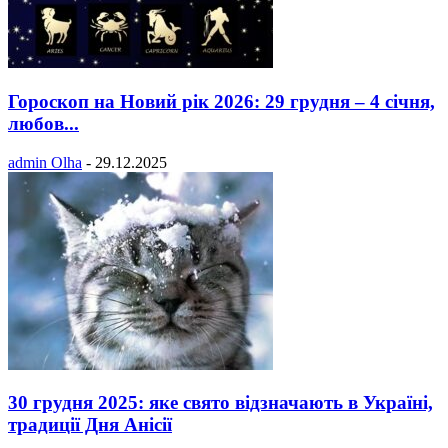
Гороскоп на Новий рік 2026: 29 грудня – 4 січня,
любов...
admin Olha
-
29.12.2025
30 грудня 2025: яке свято відзначають в Україні,
традиції Дня Анісії