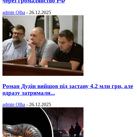
через громадянство РФ
admin Olha
-
26.12.2025
Роман Дудін вийшов під заставу 4,2 млн грн, але
одразу затримали...
admin Olha
-
26.12.2025