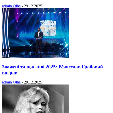
admin Olha
-
29.12.2025
Зважені та щасливі 2025: В’ячеслав Грабовий
виграв
admin Olha
-
29.12.2025