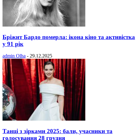
Бріжит Бардо померла: ікона кіно та активістка
у 91 рік
admin Olha
-
29.12.2025
Танці з зірками 2025: бали, учасники та
голосування 28 грудня