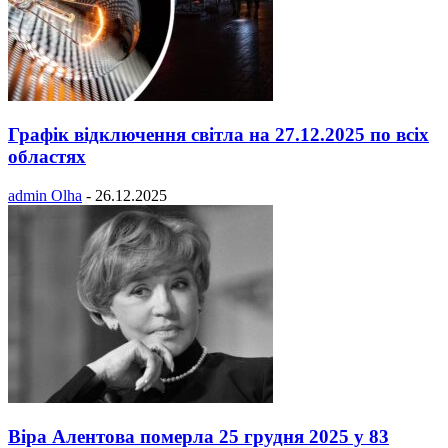
Графік відключення світла на 27.12.2025 по всіх
областях
admin Olha
-
26.12.2025
Віра Алентова померла 25 грудня 2025 у 83