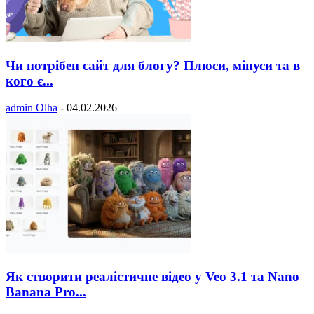
Чи потрібен сайт для блогу? Плюси, мінуси та в
кого є...
admin Olha
-
04.02.2026
Як створити реалістичне відео у Veo 3.1 та Nano
Banana Pro...