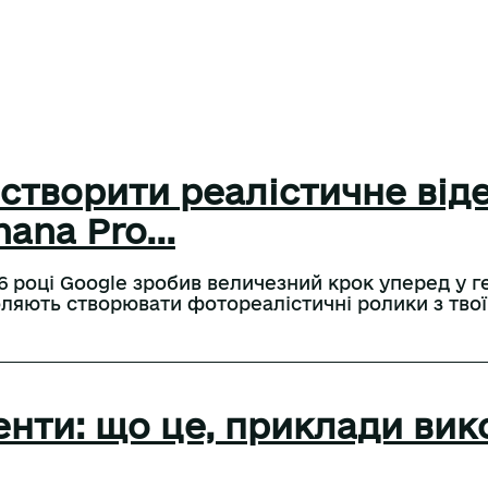
 створити реалістичне віде
ana Pro...
6 році Google зробив величезний крок уперед у ге
ляють створювати фотореалістичні ролики з твоїм
енти: що це, приклади вик