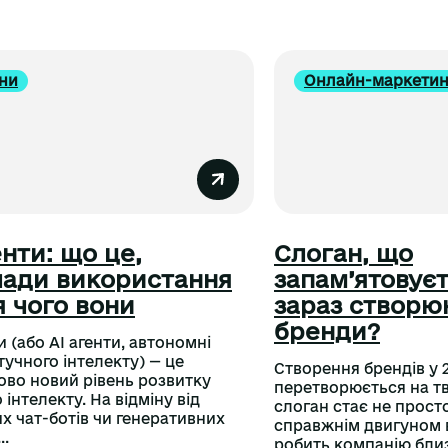
ни
Онлайн-маркетин
енти: що це,
Слоган, що
ади використання
запам’ятовуєт
я чого вони
зараз створю
бренди?
и (або AI агенти, автономні
тучного інтелекту) — це
Створення брендів у 
во новий рівень розвитку
перетворюється на т
інтелекту. На відміну від
слоган стає не прост
х чат-ботів чи генеративних
справжнім двигуном в
..
робить компанію близь