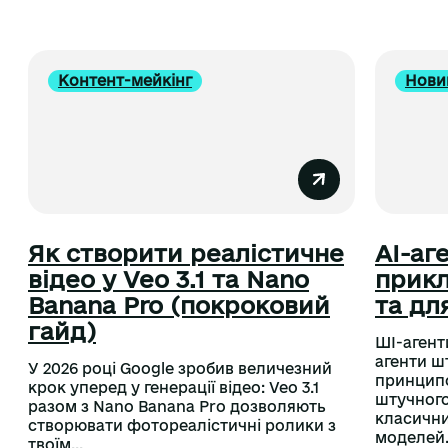
Контент-мейкінг
Нови
Як створити реалістичне
AI-аг
відео у Veo 3.1 та Nano
прикл
Banana Pro (покроковий
та дл
гайд)
ШІ-агент
агенти ш
У 2026 році Google зробив величезний
принципо
крок уперед у генерації відео: Veo 3.1
штучного 
разом з Nano Banana Pro дозволяють
класични
створювати фотореалістичні ролики з
моделей.
твоїм...