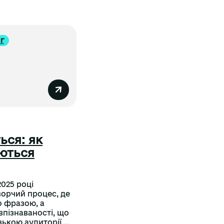
г
ься: як
ються
2025 році
ворчий процес, де
о фразою, а
пізнаваності, що
кою аудиторії....