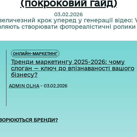
(покроковий гайд)
03.02.2026
величезний крок уперед у генерації відео: 
оляють створювати фотореалістичні ролики з
ОНЛАЙН-МАРКЕТИНГ
Тренди маркетингу 2025-2026: чому
слоган — ключ до впізнаваності вашого
бізнесу?
ADMIN OLHA
-
03.02.2026
ТВОРЮЮТЬСЯ БРЕНДИ?