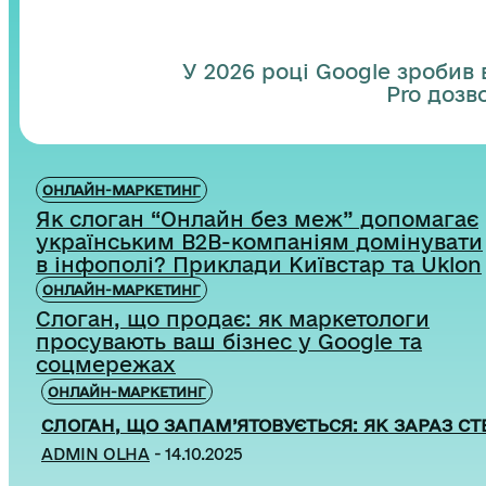
У 2026 році Google зробив 
Pro дозв
ОНЛАЙН-МАРКЕТИНГ
Як слоган “Онлайн без меж” допомагає
українським B2B-компаніям домінувати
в інфополі? Приклади Київстар та Uklon
ОНЛАЙН-МАРКЕТИНГ
Слоган, що продає: як маркетологи
просувають ваш бізнес у Google та
соцмережах
ОНЛАЙН-МАРКЕТИНГ
СЛОГАН, ЩО ЗАПАМ’ЯТОВУЄТЬСЯ: ЯК ЗАРАЗ С
ADMIN OLHA
-
14.10.2025