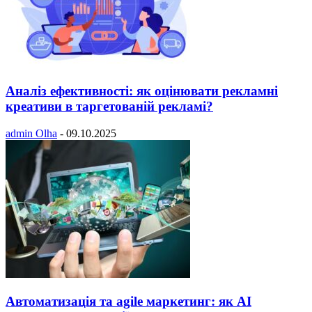
Аналіз ефективності: як оцінювати рекламні
креативи в таргетованій рекламі?
admin Olha
-
09.10.2025
Автоматизація та agile маркетинг: як AI