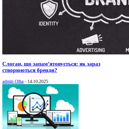
Слоган, що запам’ятовується: як зараз
створюються бренди?
admin Olha
-
14.10.2025