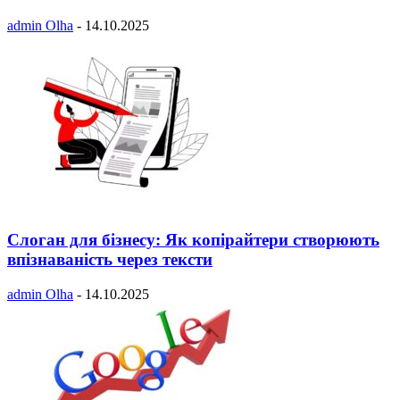
admin Olha
-
14.10.2025
Слоган для бізнесу: Як копірайтери створюють
впізнаваність через тексти
admin Olha
-
14.10.2025