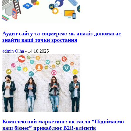
Аудит сайту та соцмереж: як аналіз допомагає
знайти ваші точки зростання
admin Olha
-
14.10.2025
Комплексний маркетинг: як гасло “Піднімаємо
ваш бізнес” приваблює B2B-клієнтів