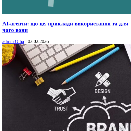
AI-агенти: що це, приклади використання та для
чого вони
admin Olha
-
03.02.2026