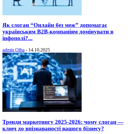
Як слоган “Онлайн без меж” допомагає
українським B2B-компаніям домінувати в
інфополі?...
admin Olha
-
14.10.2025
Тренди маркетингу 2025-2026: чому слоган —
ключ до впізнаваності вашого бізнесу?