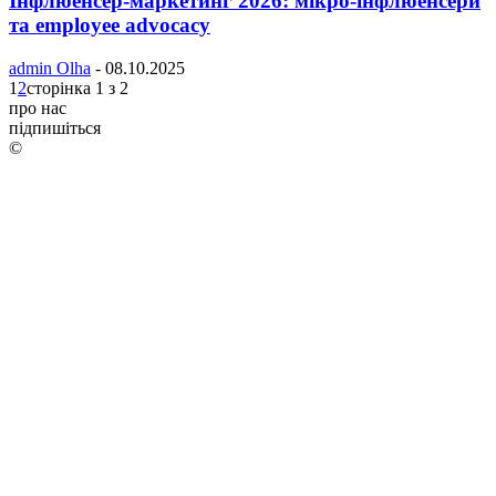
Інфлюенсер-маркетинг 2026: мікро-інфлюенсери
та employee advocacy
admin Olha
-
08.10.2025
1
2
сторінка 1 з 2
про нас
підпишіться
©