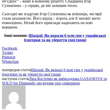
об’єднує” – живе в кожному рецепті. Спадщина Ігор
Сухомлина – у серцях, де він залишив тепло.
Сьогодні ми згадуємо Ігор Сухомлина як візіонера, чиї мрії
стали реальністю. Його відхід – втрата, але й заповіт жити
повноцінно. Нехай його приклади надихають на нові
вершини.
Інші новини:
Шахраї: Як вкрали 6 млн грн у української
блогерки та як уберегти свої гроші
Facebook
Twitter
Pinterest
WhatsApp
попередня стаття
Шахраї: Як вкрали 6 млн грн у української
блогерки та як уберегти свої гроші
наступна стаття
Ліна Костенко як амбасадорка GASANOVA та
SOLO for Diamonds: що відомо про співпрацю