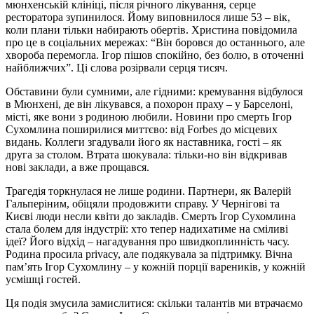
мюнхенській клініці, після річного лікування, серце
ресторатора зупинилося. Йому виповнилося лише 53 – вік,
коли плани тільки набирають обертів. Христина повідомила
про це в соціальних мережах: “Він боровся до останнього, але
хвороба перемогла. Ігор пішов спокійно, без болю, в оточенні
найближчих”. Ці слова розірвали серця тисяч.
Обставини були сумними, але гідними: кремування відбулося
в Мюнхені, де він лікувався, а похорон праху – у Барселоні,
місті, яке вони з родиною любили. Новини про смерть Ігор
Сухомлина поширилися миттєво: від Forbes до місцевих
видань. Коллеги згадували його як наставника, гості – як
друга за столом. Втрата шокувала: тільки-но він відкривав
нові заклади, а вже прощався.
Трагедія торкнулася не лише родини. Партнери, як Валерій
Гальперіним, обіцяли продовжити справу. У Чернігові та
Києві люди несли квіти до закладів. Смерть Ігор Сухомлина
стала болем для індустрії: хто тепер надихатиме на сміливі
ідеї? Його відхід – нагадування про швидкоплинність часу.
Родина просила privacy, але подякувала за підтримку. Вічна
пам’ять Ігор Сухомлину – у кожній порції вареників, у кожній
усмішці гостей.
Ця подія змусила замислитися: скільки талантів ми втрачаємо