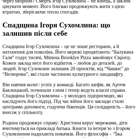
через хвороби? Смерть Ігор Сухомлина – не кінець, а заклик
цінувати момент. Його близькі продовжують жити з цією
втратою, зберігаючи тепло спогадів.
Спадщина Ігоря Сухомлина: що
залишив після себе
Спадщина Ігор Сухомлина – це не лише ресторани, а й
натхнення для поколінь. Його мережі процвітають: “Балувана
Галя” годує тисячі, Mimosa Brooklyn Pizza завойовує Європу.
Кожен заклад несе його відбиток – любов до деталей, до
людей. Ігор Сухомлин залишив 20 проєктів, від “Чашки” до
“Велюрова”, які стали частиною культурного ландшафту.
Він навчив колег: успіх у команді. Багато шефів, як Артем
Баклицький, починали з ним і тепер ведуть власні справи.
Спадщина Ігор Сухомлина – у молодих підприємцях, які
наслідують його підхід. Під час війни його заклади стали
центрами допомоги, годуючи біженців. Ця солідарність – його
внесок у спільноту.
Родина продовжує справу: Христина керує мережами, діти
вчитимуться на прикладі батька. Книги та інтерв’ю з Ігором
Сухомлиним надихають новачків. Його філософія – “Їжа