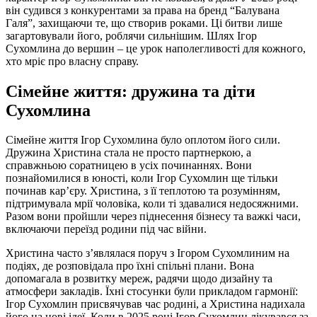
він судився з конкурентами за права на бренд “Балувана
Галя”, захищаючи те, що створив роками. Ці битви лише
загартовували його, роблячи сильнішим. Шлях Ігор
Сухомлина до вершин – це урок наполегливості для кожного,
хто мріє про власну справу.
Сімейне життя: дружина та діти
Сухомлина
Сімейне життя Ігор Сухомлина було оплотом його сили.
Дружина Христина стала не просто партнеркою, а
справжньою соратницею в усіх починаннях. Вони
познайомилися в юності, коли Ігор Сухомлин ще тільки
починав кар’єру. Христина, з її теплотою та розумінням,
підтримувала мрії чоловіка, коли ті здавалися недосяжними.
Разом вони пройшли через піднесення бізнесу та важкі часи,
включаючи переїзд родини під час війни.
Христина часто з’являлася поруч з Ігором Сухомлиним на
подіях, де розповідала про їхні спільні плани. Вона
допомагала в розвитку мереж, радячи щодо дизайну та
атмосфери закладів. Їхні стосунки були прикладом гармонії:
Ігор Сухомлин присвячував час родині, а Христина надихала
його на нові ідеї. Коли в 2025 році Ігор Сухомлин лікувався за