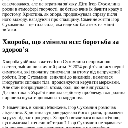
евакуювалася, але не втратила зв’язку. Діти Ігор Сухомлина
росли в атмосфері творчості, де батько вчив їх бачити красу в
простому. Христина, як опора, продовжувала справу після
його відходу, нагадуючи про спадщину. Сімейне життя Ігор
Сухомлина – це тиха сила, яка надихає багатьох на міцні
зв’язки.
Хвороба, що змінила все: боротьба за
здоров’я
Хвороба увійшла в життя Ігор Сухомлина непроханою
гостею, змінивши звичний ритм. У 2024 році з’явилися перші
симптоми, які спочатку списували на втому від напруженої
роботи. Ігор Сухомлин, звиклий до викликів, намагався
ігнорувати сигнали тіла, продовжуючи керувати мережами.
Але стан погіршувався: втома, болі, що не відпускали.
Діагностика в Україні виявила серйозну проблему, тож родина
вирішила шукати допомоги за кордоном.
У Німеччині, в клініці Мюнхена, Ігор Сухомлин розпочав
лікування. Христина супроводжувала його щодня, тримаючи
за руку під час процедур. Хвороба виявилася онкологічною,
що вимагала інтенсивної терапії. Ігор Сухомлин не здавався:
він продовжував консультувати партнерів по телефону,