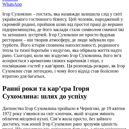
WhatsApp
Ігор Сухомлин – постать, яка назавжди залишила слід у світі
українського гостинного бізнесу. Цей чоловік, народжений у
скромній родині, пройшов шлях від простої праці до вершин
підприємництва, де його заклади стали символом смачної їжі
та затишних зустрічей. Ігор Сухомлин не просто будував
ресторани – він творив атмосферу, де люди забували про
турботи. Його історія сповнена наполегливості, родинного
тепла та тихої боротьби з недугою, яка обірвала життя надто
рано. Сьогодні, коли ми згадуємо Ігор Сухомлина, його ім’я
асоціюється з ароматами свіжих вареників і піци, з
посмішками гостей у кав’ярнях. Ця розповідь розкриє, як Ігор
Сухомлин став легендою, і чому його відхід став болісною
втратою для багатьох.
Ранні роки та кар’єра Ігоря
Сухомлина: шлях до успіху
Дитинство Ігор Сухомлина пройшло в Чернігові, де 19 квітня
1972 року з’явився на світ хлопчик, який згодом змінить
обличчя місцевої кухні. Сім’я жила просто, без зайвого
достатку, тож юний Ігор Сухомлин рано зрозумів цінність