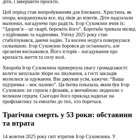
діти, і завершити проєкти.
Цей період став випробуванням для близьких. Христина, як
опора, координувала все, від ліків до візитів. Діти надсилали
малюнки, нагадуючи про радість. Ігор Сухомлин вчив їх:
“Здоров’я – це скарб, бережіть його”. Боротьба тривала місяці,
з підйомами та падіннями. Улітку 2025 року стан
стабілізувався, даючи надію. Та восени недуга повернулася
сильнішою. Ігор Сухомлин боровся до останнього, але
організм виснажився. Його історія – нагадування про
крихкість життя та силу волі.
Хвороба Ігор Сухомлина привернула увагу громадськості:
колеги запускали збори на лікування, а гості закладів
молилися за одужання. Він дякував усім, кажучи: “Ваша
підтримка – моє паливо”. Ця битва показала, яким був Ігор
Сухомлин: не героєм з фільмів, а звичайною людиною з
великим серцем. Сьогодні його приклад надихає на
профілактику та емпатію до тих, хто бореться.
Трагічна смерть у 53 роки: обставини
та втрата
14 жовтня 2025 року світ втратив Ігор Сухомлина. У