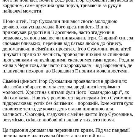
кордоном, саме дружина була поруч, тримаючи за руку в
найважчі моменти.
Щодо дітей, Ігор Сухомлин пишався своєю молодшою
дочкою, яка успадкувала його креативність. Він не
приховував радості від її досягнень, часто згадуючи в
розмовах, як вона малює чи винаходить ігри. Старший син, за
словами близьких, перейняв від батька любов до бізнесу,
допомагаючи в сімейних проєктах. Ігор Сухомлин вчив дітей
цінувати працю та чесність, проводячи вихідні за спільними
прогулянками чи кулінарними експериментами вдома. Родина
жила в Чернігові, але часто подорожувала – від Барселони, де
планували похорон, до Варшави з її новими можливостями.
Сімейні цінності Ігор Сухомлина проявлялися в дрібницях:
він любив збирати всіх за столом, де ділився історіями з
молодості. Христина з дітьми були його “командою мрії”, як
він сам казав. Навіть у розмовах з партнерами Ігор Сухомлин
підкреслював: успіх без близьких – порожній. Їхнє життя було
сповнене тепла, де кожен день ставав причиною для
вдячності. Сьогодні, згадуючи сімейне життя Ігор Сухомлина,
розуміємо, скільки любові він вклав у тих, хто поруч.
Ця гармонія допомагала переживати кризи. Під час пандемії
родина разом адаптувала бізнес, а в часи війни –