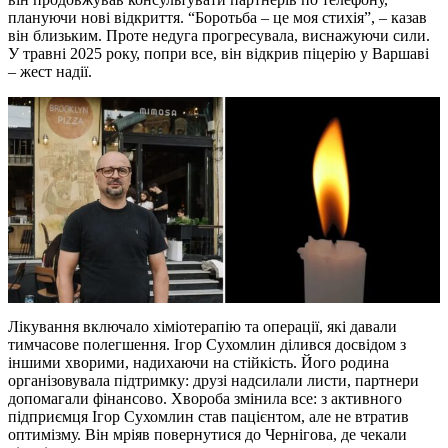
плануючи нові відкриття. “Боротьба – це моя стихія”, – казав
він близьким. Проте недуга прогресувала, виснажуючи сили.
У травні 2025 року, попри все, він відкрив піцерію у Варшаві
– жест надії.
Лікування включало хіміотерапію та операції, які давали
тимчасове полегшення. Ігор Сухомлин ділився досвідом з
іншими хворими, надихаючи на стійкість. Його родина
організовувала підтримку: друзі надсилали листи, партнери
допомагали фінансово. Хвороба змінила все: з активного
підприємця Ігор Сухомлин став пацієнтом, але не втратив
оптимізму. Він мріяв повернутися до Чернігова, де чекали