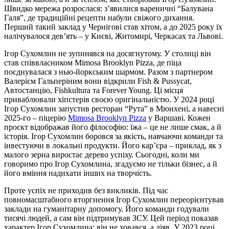
Швидко мережа розрослася: з’явилися вареничні “Балувана
Галя”, де традиційні рецепти набули свіжого дихання.
Перший такий заклад у Чернігові став хітом, а до 2025 року їх
налічувалося дев’ять – у Києві, Житомирі, Черкасах та Львові.
Ігор Сухомлин не зупинявся на досягнутому. У столиці він
став співвласником Mimosa Brooklyn Pizza, де піца
поєднувалася з нью-йоркським шармом. Разом з партнером
Валерієм Гальперіним вони відкрили Fish & Pussycat,
Автостанцію, Fishkultura та Forever Young. Ці місця
приваблювали хіпстерів своєю оригінальністю. У 2024 році
Ігор Сухомлин запустив ресторан “Рута” в Мюнхені, а навесні
2025-го – піцерію
Mimosa Brooklyn Pizza
у Варшаві. Кожен
проєкт відображав його філософію: їжа – це не лише смак, а й
історія. Ігор Сухомлин боровся за якість, навчаючи команди та
інвестуючи в локальні продукти. Його кар’єра – приклад, як з
малого зерна виростає дерево успіху. Сьогодні, коли ми
говоримо про Ігор Сухомлина, згадуємо не тільки бізнес, а й
його вміння надихати інших на творчість.
Проте успіх не приходив без викликів. Під час
повномасштабного вторгнення Ігор Сухомлин переорієнтував
заклади на гуманітарну допомогу. Його команди годували
тисячі людей, а сам він підтримував ЗСУ. Цей період показав
характер Ігор Сухомлина: він не ховався, а діяв. У 2023 році