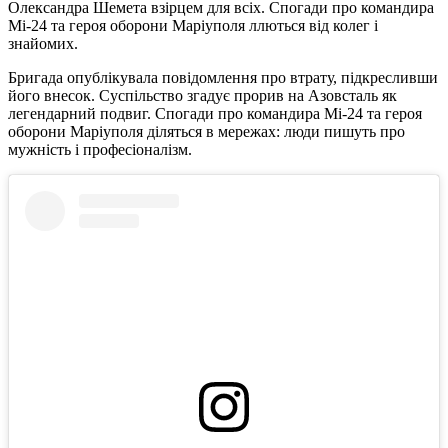
Олександра Шемета взірцем для всіх. Спогади про командира
Мі-24 та героя оборони Маріуполя ллються від колег і
знайомих.
Бригада опублікувала повідомлення про втрату, підкресливши
його внесок. Суспільство згадує прорив на Азовсталь як
легендарний подвиг. Спогади про командира Мі-24 та героя
оборони Маріуполя діляться в мережах: люди пишуть про
мужність і професіоналізм.