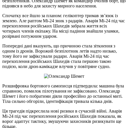
безпілотників. Олександр Шемет як командир очолив борт, що
піднявся в небо для захисту мирного населення.
Спочатку все йшло за планом: гелікоптер тримав зв’язок із
землею. Але раптом Мі-24 зник з радарів. Аварія Мі-24 під час
перехоплення російських Шахедів забрала життя всіх
чотирьох членів екіпажу. На місці падіння знайшли уламки,
розірвані потужним ударом.
Попередні дані вказують, що причиною стала зіткнення з
одним із дронів. Ворожий безпілотник летів надто низько,
тому його не зафіксували радари. Аварія Мі-24 під час
перехоплення російських Шахедів стала першою такою
подією, коли дрон-камікадзе влучив у повітряне судно.
Розшифровка бортового самописця підтвердила: машина була
справною, помилок пілотування не зафіксовано. Олександр
Шемет і його побратими діяли професійно до останньої миті.
Тіла сильно обгоріли, ідентифікація тривала кілька днів.
Ця трагедія підкреслила нові ризики в сучасній війні. Аварія
Мі-24 під час перехоплення російських Шахедів показала, як
ворог адаптує тактику, змушуючи захисників ризикувати ще
більше.