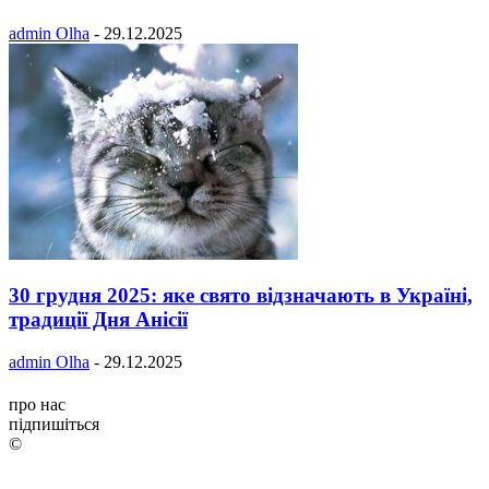
admin Olha
-
29.12.2025
30 грудня 2025: яке свято відзначають в Україні,
традиції Дня Анісії
admin Olha
-
29.12.2025
про нас
підпишіться
©