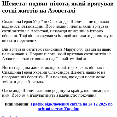
Шемета: подвиг пілота, який врятував
сотні життів на Азовсталі
Спадщина Героя України Олександра Шемета – це приклад
відданості Батьківщині. Його подвиг пілота, який врятував
сотні життів на Азовсталі, назавжди вписаний в історію
оборони. Тоді він ризикував усім, щоб доставити допомогу та
вивезти поранених.
Він врятував багатьох захисників Маріуполя, давши їм шанс
на виживання. Подвиг пілота, який врятував сотні життів на
Азовсталі, став символом надії в найтемніші дні.
Його спадщина живе в молодих авіаторах, яких він навчав.
Спадщина Героя України Олександра Шемета надихає на
продовження боротьби. Він показав, що один політ може
змінити долю багатьох.
Олександр Шемет залишив родину та країну, що пишається
ним. Його ім’я згадуватимуть з вдячністю покоління.
Інші новини:
Графік відключення світла на 24.12.2025 по
всіх областях України