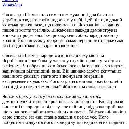
WhatsApp
Олександр Шемет став символом мужності для багатьох
українців завдяки своїм подвигам у небі. Цей пілот, відомий
як командир екіпажу, що виконував найскладніші завдання,
пішов із життя трагічно. Військовий завжди демонстрував
високий професіоналізм, ризикуючи собою заради захисту
країни. Його внесок у оборону важко переоцінити, адже саме
такі люди стояли на варті незалежності.
Олександр Шемет народився в невеликому місті на
Чернігівщині, але більшу частину служби провів у західних
регіонах. Він обрав шлях військового авіатора ще в молодості,
закінчивши відповідний виш. Він швидко здобув репутацію
надійного фахівця, здатного виконувати операції в
екстремальних умовах. Його кар’єра охопила роки боротьби
на сході, а з початком великої війни він захищав столицю.
Чоловік брав участь у багатьох бойових вильотах,
демонструючи холоднокровність і майстерність. Він отримав
численні нагороди за відвагу, але найвища відзнака прийшла
після одного з найризикованіших польотів. Військовий любив
свою справу, завжди ставив завдання понад усе. Його
побратими згадують його як людину, що надихала на подвиги.