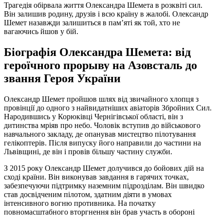
Трагедія обірвала життя Олександра Шемета в розквіті сил.
Він залишив родину, друзів і всю країну в жалобі. Олександр
Шемет назавжди залишиться в пам’яті як той, хто не
вагаючись йшов у бій.
Біографія Олександра Шемета: від
героїчного прорыву на Азовсталь до
звання Героя України
Олександр Шемет пройшов шлях від звичайного хлопця з
провінції до одного з найвидатніших авіаторів Збройних Сил.
Народившись у Корюківці Чернігівської області, він з
дитинства мріяв про небо. Чоловік вступив до військового
навчального закладу, де опанував мистецтво пілотування
гелікоптерів. Після випуску його направили до частини на
Львівщині, де він і провів більшу частину служби.
З 2015 року Олександр Шемет долучився до бойових дій на
сході країни. Він виконував завдання в гарячих точках,
забезпечуючи підтримку наземним підрозділам. Він швидко
став досвідченим пілотом, здатним діяти в умовах
інтенсивного вогню противника. На початку
повномасштабного вторгнення він брав участь в обороні