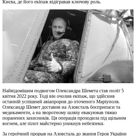
Києва, де його екіпаж відігравав ключову роль.
Найвідомішим подвигом Олександра Шемета став політ 5
квітня 2022 року. Тоді він очолив екіпаж, що здійснив
останній успішний авіапрорив до оточеного Маріуполя.
Олександр Шемет доставив на Азовсталь боєприпаси та
медикаменти, а на зворотному шляху евакуював тяжко
поранених захисників. Ця операція проходила під щільним
вогнем, але пілот майстерно уникнув небезпеки.
За героїчний прорыв на Азовсталь до звання Героя України