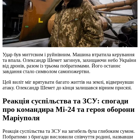
Удар був миттєвим і руйнівним. Машина втратила керування
та впала. Олександр Шемет загинув, захищаючи небо України
від дронів, разом із трьома побратимами. Його останнє
завдання стало символом самопожертви.
Цей виліт міг врятувати багато життів на землі, відвернувши
атаку. Олександр Шемет до кінця залишався вірним присязі.
Реакція суспільства та ЗСУ: спогади
про командира Мі-24 та героя оборони
Маріуполя
Реакція суспільства та ЗСУ на загибель була глибоким сумом.
Побратими з бригади висловили співчуття родині, назвавши