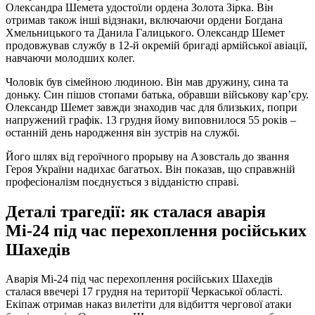
Олександра Шемета удостоїли ордена Золота Зірка. Він
отримав також інші відзнаки, включаючи ордени Богдана
Хмельницького та Данила Галицького. Олександр Шемет
продовжував службу в 12-й окремій бригаді армійської авіації,
навчаючи молодших колег.
Чоловік був сімейною людиною. Він мав дружину, сина та
доньку. Син пішов стопами батька, обравши військову кар’єру.
Олександр Шемет завжди знаходив час для близьких, попри
напружений графік. 13 грудня йому виповнилося 55 років –
останній день народження він зустрів на службі.
Його шлях від героїчного прорыву на Азовсталь до звання
Героя України надихає багатьох. Він показав, що справжній
професіоналізм поєднується з відданістю справі.
Деталі трагедії: як сталася аварія
Мі-24 під час перехоплення російських
Шахедів
Аварія Мі-24 під час перехоплення російських Шахедів
сталася ввечері 17 грудня на території Черкаської області.
Екіпаж отримав наказ вилетіти для відбиття чергової атаки