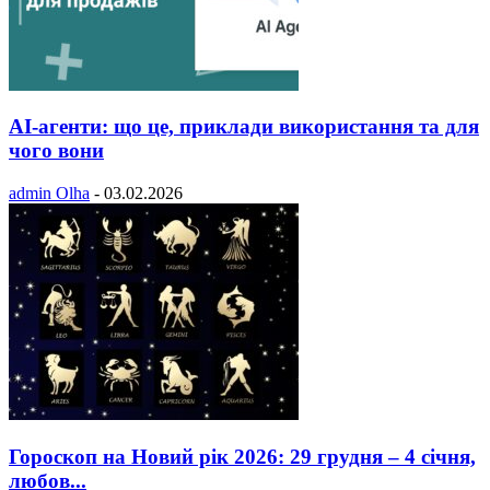
AI-агенти: що це, приклади використання та для
чого вони
admin Olha
-
03.02.2026
Гороскоп на Новий рік 2026: 29 грудня – 4 січня,
любов...