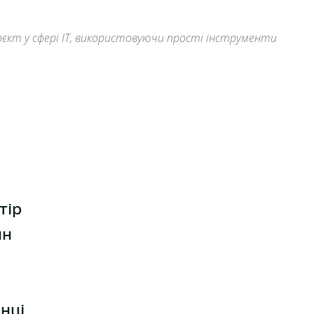
оєкт у сфері IT, використовуючи прості інструменти
тір
йн
нці