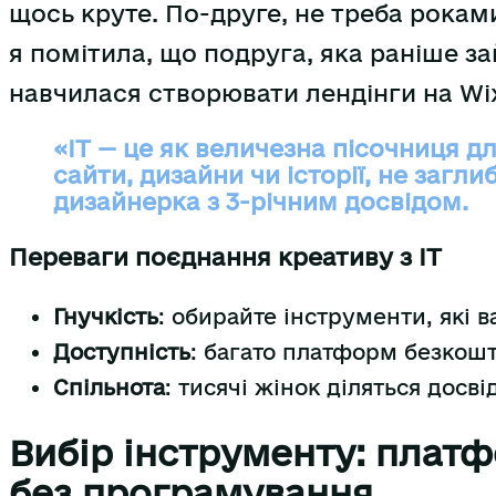
щось круте. По-друге, не треба рокам
я помітила, що подруга, яка раніше з
навчилася створювати лендінги на Wix
«IT — це як величезна пісочниця д
сайти, дизайни чи історії, не загл
дизайнерка з 3-річним досвідом.
Переваги поєднання креативу з IT
Гнучкість
: обирайте інструменти, які в
Доступність
: багато платформ безкошт
Спільнота
: тисячі жінок діляться досв
Вибір інструменту: платф
без програмування