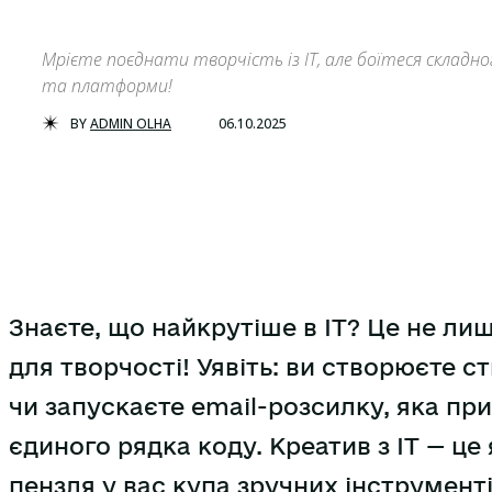
Мрієте поєднати творчість із IT, але боїтеся складн
та платформи!
BY
ADMIN OLHA
06.10.2025
Знаєте, що найкрутіше в IT? Це не лиш
для творчості! Уявіть: ви створюєте 
чи запускаєте email-розсилку, яка при
єдиного рядка коду. Креатив з IT — це
пензля у вас купа зручних інструменті