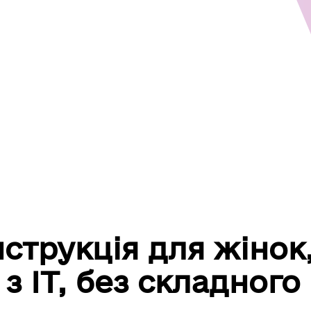
струкція для жінок,
 з IT, без складног