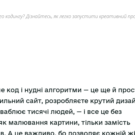
ого кодингу? Дізнайтесь, як легко запустити креативний пр
е код і нудні алгоритми — це ще й прос
стильний сайт, розробляєте крутий диза
ваблює тисячі людей, — і все це без
 як малювання картини, тільки замість
в. А це важливо, бо дозволяє кожній жі