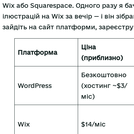
Wix або Squarespace. Одного разу я ба
ілюстрацій на Wix за вечір — і він зіб
зайдіть на сайт платформи, зареєструй
Ціна
Платформа
(приблизно)
Безкоштовно
WordPress
(хостинг ~$3/
міс)
Wix
$14/міс