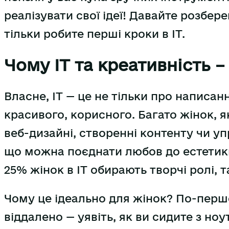
реалізувати свої ідеї! Давайте розбер
тільки робите перші кроки в IT.
Чому IT та креативність –
Власне, IT — це не тільки про написан
красивого, корисного. Багато жінок, я
веб-дизайні, створенні контенту чи уп
що можна поєднати любов до естетики
25% жінок в IT обирають творчі ролі, 
Чому це ідеально для жінок? По-перше
віддалено — уявіть, як ви сидите з но