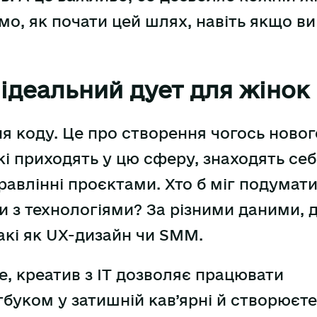
емо, як почати цей шлях, навіть якщо ви
 ідеальний дует для жінок
ня коду. Це про створення чогось новог
кі приходять у цю сферу, знаходять себ
равлінні проєктами. Хто б міг подумати
 з технологіями? За різними даними, 
такі як UX-дизайн чи SMM.
, креатив з IT дозволяє працювати
утбуком у затишній кав’ярні й створюєте