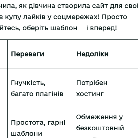
чила, як дівчина створила сайт для сво
рав купу лайків у соцмережах! Просто
тесь, оберіть шаблон — і вперед!
Переваги
Недоліки
Гнучкість,
Потрібен
багато плагінів
хостинг
Обмеження у
Простота, гарні
безкоштовній
шаблони