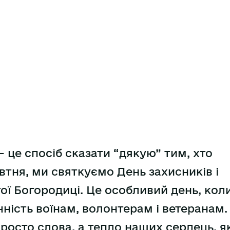
 це спосіб сказати “дякую” тим, хто
овтня, ми святкуємо День захисників і
ої Богородиці. Це особливий день, кол
ність воїнам, волонтерам і ветеранам.
просто слова, а тепло наших сердець, я