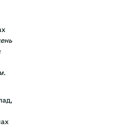
ах
день
а
м.
лад,
шах