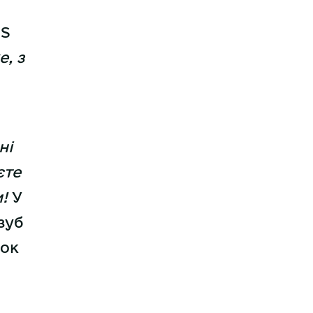
MS
, з
ні
єте
!
У
зуб
бок