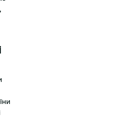
,
і
и
їни
і