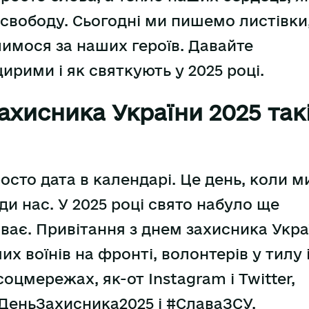
 свободу. Сьогодні ми пишемо листівки
имося за наших героїв. Давайте
ирими і як святкують у 2025 році.
ахисника України 2025 так
росто дата в календарі. Це день, коли м
ди нас. У 2025 році свято набуло ще
иває. Привітання з днем захисника Укра
 воїнів на фронті, волонтерів у тилу 
оцмережах, як-от Instagram і Twitter,
ДеньЗахисника2025 і #СлаваЗСУ.