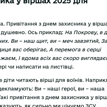
ика у віршах 2025 для
на. Привітання з днем захисника у вірш
ь душевно. Ось приклад:
На Покрову, в 
их. Ви – наш щит, ви – меч завзятий, З
диця вас оберігає, А перемога в серці
ажаєм, І вдома всіх вас скоро виглядає
і чи написати на листівці.
де діти читають вірші для воїнів. Наприк
декламують: Ви – наші герої, ви – наша
Такі привітання з днем захисника у вір
казують, як сильно ми цінуємо ЗСУ.