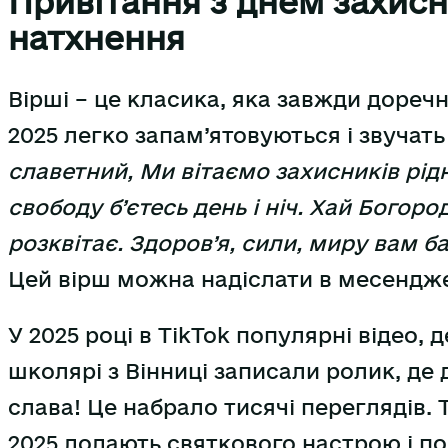
Привітання з днем захисн
натхнення
Вірші – це класика, яка завжди дореч
2025 легко запам’ятовуються і звучат
славетний, Ми вітаємо захисників рідн
свободу б’єтесь день і ніч. Хай Богоро
розквітає. Здоров’я, сили, миру вам б
Цей вірш можна надіслати в месенджер
У 2025 році в TikTok популярні відео, 
школярі з Вінниці записали ролик, де 
слава! Це набрало тисячі переглядів. 
2025 додають святкового настрою і по