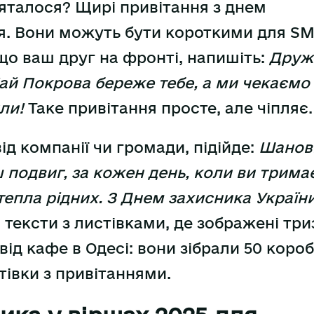
’яталося? Щирі привітання з днем
ця. Вони можуть бути короткими для S
що ваш друг на фронті, напишіть:
Друже
Хай Покрова береже тебе, а ми чекаємо
ли!
Таке привітання просте, але чіпляє.
ід компанії чи громади, підійде:
Шанов
ш подвиг, за кожен день, коли ви трима
тепла рідних. З Днем захисника України
 тексти з листівками, де зображені три
ід кафе в Одесі: вони зібрали 50 коро
тівки з привітаннями.