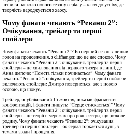
інтриги навколо нового сезону серіалу – ключ до успіху, де
творчість народжується з хаосу.
Чому фанати чекають “Реванш 2”:
Очікування, трейлер та перші
спойлери
Чому фанати чекають “Реванш 2”? Бо перший сезон залишив
голод на продовження, з cliffhanger, що не дає спокою. Чому
фанати чекають “Реванш 2”: очікування, трейлер та перші
спойлери – це хвилювання від першого тизера в липні, де
Анна шепоче: “Помста тільки починається”. Чому фанати
чекають “Реванш 2”: очікування, трейлер та перші спойлери
включають спойлери: Дмитро повернеться, але з новою
особою, що шокує.
Трейлер, опублікований 15 жовтня, показав фрагменти
конфронтацій, і фанати пишуть: “Серце стискається!” Чому
фанати чекають “Реванш 2”: очікування, трейлер та перші
спойлери – це теорії в мережах про роль сестри, що розколе
родину. Чому фанати чекають “Реванш 2”: очікування,
трейлер та перші спойлери – бо серіал торкається душі, з
темами зради і прощення.