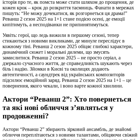
історія про те, як помста може стати шляхом до прощення, де
кожен крок – крок до розкриття таємниць. Фанати в мережах
пишуть: “Не можу дочекатися, як розгорнеться ця драма!”
Реванш 2 сезон 2025 на 1+1 стане подією осені, де емоції
кипітимуть, а несподіванки не припинятимуться.
Уявіть: герої, що ледь вижили в першому сезоні, тепер
стикаються з новими викликами, де минуле переслідує в
кожному тіні. Реванш 2 сезон 2025 обіцяє глибокі характери,
динамічний сюжет і моральні дилеми, що змусять
замислитися. Реванш 2 сезон 2025 – не просто серіал, а
дзеркало сучасного життя, де справедливість шукають через
біль і надію. Зйомки в Києві та околицях додають
автентичності, а саундтрек від українських композиторів
підсилює емоційний заряд. Реванш 2 сезон 2025 на 1+1 – це
повернення, якого чекали, і воно варте кожної хвилини.
Актори “Реванш 2”: Хто повернеться
та які нові обличчя з’являться у
продовженні?
Актори “Реванш 2” збирають зірковий ансамбль, де знайомі
обличчя переплітаються з новими талантами, обіцяючи свіжий