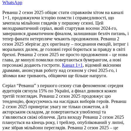
WhatsApp
Реванш 2 сезон 2025 обіцяє стати справжнім хітом на каналі
1+1, продовжуючи історію помсти і справедливості, що
зачепила мільйони глядачів у першому сезоні. Цей
мелодраматичний серіал, який стартував восени 2024-го,
завершився драматичним фіналом, залишивши безліч питань, і
тепер фанати нетерпляче чекають продовження. Реванш 2
сезон 2025 зберігає дух оригіналу – поєднання емоцій, інтриг і
моральних дилем, де головні герої борються за правду в світі
брехні. Реванш 2 сезон 2025 не просто продовження – це нова
глава, де минулі помилки повертаються бумерангом, а нові
персонажі додають гостроти.
Канал 1+1
, відомий якісними
драмами, анонсував роботу над сезоном у січні 2025-го, і
зйомки вже тривають, обіцяючи ще більше напруги.
Серіал “Реванш” з першого сезону став феноменом: середня
аудиторія сягнула 15% по Україні, а фінал дивився кожен
третій телеглядач. Реванш 2 сезон 2025 продовжує цю
тенденцію, фокусуючись на наслідках виборів героїв. Реванш
2 сезон 2025 привертає увагу не тільки сюжетом, а й
акторським складом, де повертаються улюбленці та
з’являються свіжі обличчя. Дата виходу Реванш 2 сезон 2025
планується на кінець року, і трейлер, опублікований у липні,
уже зібрав мільйони переглядів. Реванш 2 сезон 2025 – це