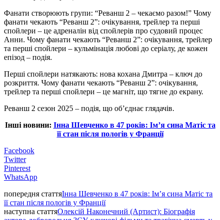
Фанати створюють групи: “Реванш 2 – чекаємо разом!” Чому
фанати чекають “Реванш 2”: очікування, трейлер та перші
спойлери – це адреналін від спойлерів про судовий процес
Анни. Чому фанати чекають “Реванш 2”: очікування, трейлер
та перші спойлери – кульмінація любові до серіалу, де кожен
епізод – подія.
Перші спойлери натякають: нова кохана Дмитра – ключ до
розкриття. Чому фанати чекають “Реванш 2”: очікування,
трейлер та перші спойлери – це магніт, що тягне до екрану.
Реванш 2 сезон 2025 – подія, що об’єднає глядачів.
Інші новини:
Інна Шевченко в 47 років: Ім’я сина Матіс та
її стан після пологів у Франції
Facebook
Twitter
Pinterest
WhatsApp
попередня стаття
Інна Шевченко в 47 років: Ім’я сина Матіс та
її стан після пологів у Франції
наступна стаття
Олексій Наконечний (Артист): Біографія