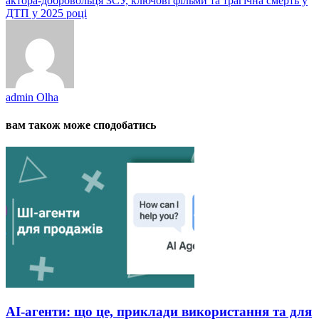
актора-добровольця ЗСУ, ключові фільми та трагічна смерть у
ДТП у 2025 році
admin Olha
вам також може сподобатись
AI-агенти: що це, приклади використання та для