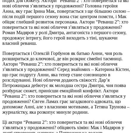
подих для сюжету. Актори “Реванш 2”: хто повернеться та які
нові обличчя з’являться у продовженні? Головна героїня
Анна, яку грає Ірина Мак, повертається з ще більшою силою –
після подій першого сезону вона стає центром помсти, і Мак
обіцяє глибший розвиток персонажа. Актори “Реванш 2”: хто
повернеться та які нові обличчя з’являться у продовженні?
Роман Мадяров у ролі Дмитра, антагоніста з першого сезону,
продовжує інтригу, його герой виходить з тіні, шукаючи
власний реванш.
Повертається і Олексій Горбунов як батько Анни, чия роль
розшириться до ключової, де він розкриє сімейні таємниці.
Актори “Реванш 2”: хто повернеться та які нові обличчя
з’являться у продовженні? Серед знайомих – Катерина Кістен,
що грає подругу Анни, яка тепер стане союзницею в
розслідуванні. Нові обличчя додають свіжості: Дар’я
Петрожицька дебютує як молодша сестра Дмитра, чия поява
розбурхає сюжет, принісши емоційний конфлікт. Актори
“Реванш 2”: хто повернеться та які нові обличчя з’являться у
продовженні? Євген Ламах грає загадкового адвоката, що
допоможе Анні, але з власними мотивами, а Тетяна Трунова –
журналістку, яка розкопує минуле родини.
Ці актори “Реванш 2”: хто повернеться та які нові обличчя
з’являться у продовженні? обіцяють хімію: Мак і Мадяров у
дуеті створюють напругу, а Петрожицька додасть