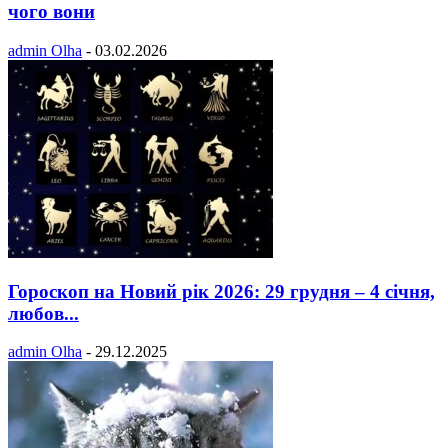
чого вони
admin Olha
-
03.02.2026
Гороскоп на Новий рік 2026: 29 грудня – 4 січня,
любов...
admin Olha
-
29.12.2025