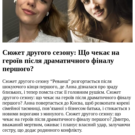
Сюжет другого сезону: Що чекає на
героїв після драматичного фіналу
першого?
Сюжет другого сезону “Реванш” розгортається після
шокуючого кінця першого, де Анна дізналася про зраду
близьких, і тепер помста стає її головним рушієм. Сюжет
другого сезону: що чекає на героїв після драматичного фіналу
першого? Анна повертається до Києва, щоб розкопати корені
сімейної таємниці, пов’язаної з бізнесом батька, і стикається з
новими ворогами з минулого. Сюжет другого сезону: що
чекає на героїв після драматичного фіналу першого? Дмитро,
вважаний мертвим, оживає і планує власний удар, залучаючи
сестру, що додає родинного конфлікту.