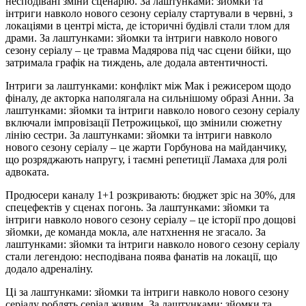
несподівані зміни сценарію. За лаштунками: зйомки та
інтриги навколо нового сезону серіалу стартували в червні, з
локаціями в центрі міста, де історичні будівлі стали тлом для
драми. За лаштунками: зйомки та інтриги навколо нового
сезону серіалу – це травма Мадярова під час сцени бійки, що
затримала графік на тиждень, але додала автентичності.
Інтриги за лаштунками: конфлікт між Мак і режисером щодо
фіналу, де акторка наполягала на сильнішому образі Анни. За
лаштунками: зйомки та інтриги навколо нового сезону серіалу
включали імпровізації Петрожицької, що змінили сюжетну
лінію сестри. За лаштунками: зйомки та інтриги навколо
нового сезону серіалу – це жарти Горбунова на майданчику,
що розряджають напругу, і таємні репетиції Ламаха для ролі
адвоката.
Продюсери каналу 1+1 розкривають: бюджет зріс на 30%, для
спецефектів у сценах погонь. За лаштунками: зйомки та
інтриги навколо нового сезону серіалу – це історії про дощові
зйомки, де команда мокла, але натхнення не згасало. За
лаштунками: зйомки та інтриги навколо нового сезону серіалу
стали легендою: несподівана поява фанатів на локації, що
додало адреналіну.
Ці за лаштунками: зйомки та інтриги навколо нового сезону
серіалу роблять серіал живим. За лаштунками: зйомки та