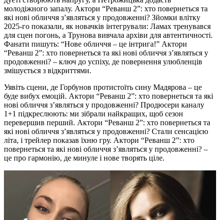
молодіжного запалу. Актори “Реванш 2”: хто повернеться та
які нові обличчя з’являться у продовженні? Зйомки влітку
2025-го показали, як новачків інтегрували: Ламах тренувався
для сцен погонь, а Трунова вивчала архіви для автентичності.
Фанати пишуть: “Нове обличчя – це інтрига!” Актори
“Реванш 2”: хто повернеться та які нові обличчя з’являться у
продовженні? – ключ до успіху, де повернення улюбленців
змішується з відкриттями.
Уявіть сцени, де Горбунов протистоїть сину Мадярова – це
буде вибух емоцій. Актори “Реванш 2”: хто повернеться та які
нові обличчя з’являться у продовженні? Продюсери каналу
1+1 підкреслюють: ми зібрали найкращих, щоб сезон
перевершив перший. Актори “Реванш 2”: хто повернеться та
які нові обличчя з’являться у продовженні? Стали сенсацією
літа, і трейлер показав їхню гру. Актори “Реванш 2”: хто
повернеться та які нові обличчя з’являться у продовженні? –
це про гармонію, де минуле і нове творять ціле.