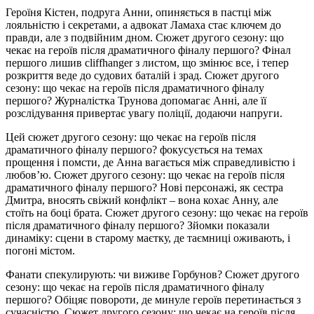
Героїня Кістен, подруга Анни, опиняється в пастці між
лояльністю і секретами, а адвокат Ламаха стає ключем до
правди, але з подвійним дном. Сюжет другого сезону: що
чекає на героїв після драматичного фіналу першого? Фінал
першого лишив cliffhanger з листом, що змінює все, і тепер
розкриття веде до судових баталій і зрад. Сюжет другого
сезону: що чекає на героїв після драматичного фіналу
першого? Журналістка Трунова допомагає Анні, але її
розслідування привертає увагу поліції, додаючи напруги.
Цей сюжет другого сезону: що чекає на героїв після
драматичного фіналу першого? фокусується на темах
прощення і помсти, де Анна вагається між справедливістю і
любов’ю. Сюжет другого сезону: що чекає на героїв після
драматичного фіналу першого? Нові персонажі, як сестра
Дмитра, вносять свіжий конфлікт – вона кохає Анну, але
стоїть на боці брата. Сюжет другого сезону: що чекає на героїв
після драматичного фіналу першого? Зйомки показали
динаміку: сцени в старому маєтку, де таємниці оживають, і
погоні містом.
Фанати спекулирують: чи виживе Горбунов? Сюжет другого
сезону: що чекає на героїв після драматичного фіналу
першого? Обіцяє повороти, де минуле героїв перетинається з
сучасністю. Сюжет другого сезону: що чекає на героїв після