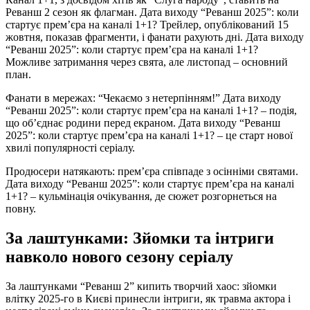
Реванш 2 сезон як флагман. Дата виходу “Реванш 2025”: коли
стартує прем’єра на каналі 1+1? Трейлер, опублікований 15
жовтня, показав фрагменти, і фанати рахують дні. Дата виходу
“Реванш 2025”: коли стартує прем’єра на каналі 1+1?
Можливе затримання через свята, але листопад – основний
план.
Фанати в мережах: “Чекаємо з нетерпінням!” Дата виходу
“Реванш 2025”: коли стартує прем’єра на каналі 1+1? – подія,
що об’єднає родини перед екраном. Дата виходу “Реванш
2025”: коли стартує прем’єра на каналі 1+1? – це старт нової
хвилі популярності серіалу.
Продюсери натякають: прем’єра співпаде з осінніми святами.
Дата виходу “Реванш 2025”: коли стартує прем’єра на каналі
1+1? – кульмінація очікування, де сюжет розгорнеться на
повну.
За лаштунками: Зйомки та інтриги
навколо нового сезону серіалу
За лаштунками “Реванш 2” кипить творчий хаос: зйомки
влітку 2025-го в Києві принесли інтриги, як травма актора і