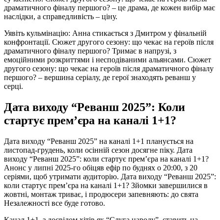
драматичного фіналу першого? – це драма, де кожен вибір має
наслідки, а справедливість – ціну.
Уявіть кульмінацію: Анна стикається з Дмитром у фінальній
конфронтації. Сюжет другого сезону: що чекає на героїв після
драматичного фіналу першого? Тримає в напрузі, з
емоційними розкриттями і несподіваними альянсами. Сюжет
другого сезону: що чекає на героїв після драматичного фіналу
першого? – вершина серіалу, де герої знаходять реванш у
серці.
Дата виходу “Реванш 2025”: Коли
стартує прем’єра на каналі 1+1?
Дата виходу “Реванш 2025” на каналі 1+1 планується на
листопад-грудень, коли осінній сезон досягне піку. Дата
виходу “Реванш 2025”: коли стартує прем’єра на каналі 1+1?
Анонс у липні 2025-го обіцяв ефір по буднях о 20:00, з 20
серіями, щоб утримати аудиторію. Дата виходу “Реванш 2025”:
коли стартує прем’єра на каналі 1+1? Зйомки завершилися в
жовтні, монтаж триває, і продюсери запевняють: до свята
Незалежності все буде готово.
Канал 1+1, з досвідом хітів як “Слуга народу”, ставить на