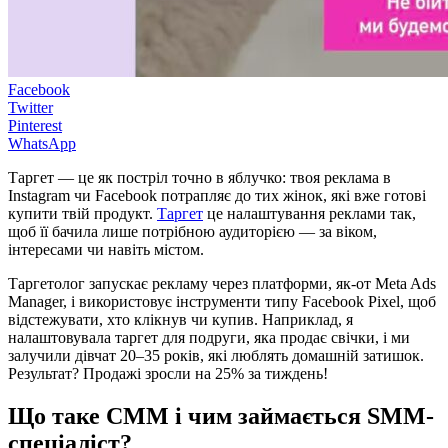
Facebook
Twitter
Pinterest
WhatsApp
Таргет — це як постріл точно в яблучко: твоя реклама в
Instagram чи Facebook потрапляє до тих жінок, які вже готові
купити твій продукт.
Таргет
це налаштування реклами так,
щоб її бачила лише потрібною аудиторією — за віком,
інтересами чи навіть містом.
Таргетолог запускає рекламу через платформи, як-от Meta Ads
Manager, і використовує інструменти типу Facebook Pixel, щоб
відстежувати, хто клікнув чи купив. Наприклад, я
налаштовувала таргет для подруги, яка продає свічки, і ми
залучили дівчат 20–35 років, які люблять домашній затишок.
Результат? Продажі зросли на 25% за тиждень!
Що таке СММ і чим займається SMM-
спеціаліст?