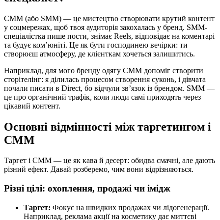
СММ (або SMM) — це мистецтво створювати крутий контент
у соцмережах, щоб твоя аудиторія закохалась у бренд. SMM-
спеціалістка пише пости, знімає Reels, відповідає на коментарі
та будує ком’юніті. Це як бути господинею вечірки: ти
створюєш атмосферу, де клієнткам хочеться залишитись.
Наприклад, для мого бренду одягу СММ допоміг створити
сторітелінг: я ділилась процесом створення суконь, і дівчата
почали писати в Direct, бо відчули зв’язок із брендом. SMM —
це про органічний трафік, коли люди самі приходять через
цікавий контент.
Основні відмінності між таргетингом і
СММ
Таргет і СММ — це як кава й десерт: обидва смачні, але дають
різний ефект. Давай розберемо, чим вони відрізняються.
Різні цілі: охоплення, продажі чи імідж
Таргет:
Фокус на швидких продажах чи лідогенерації.
Наприклад, реклама акції на косметику дає миттєві