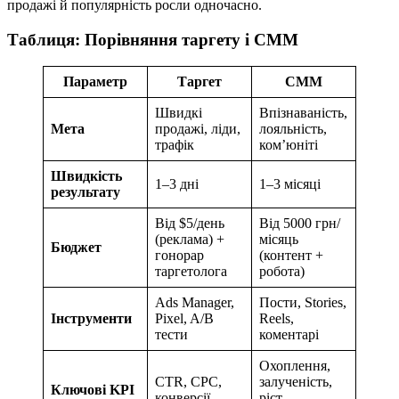
продажі й популярність росли одночасно.
Таблиця: Порівняння таргету і СММ
Параметр
Таргет
СММ
Швидкі
Впізнаваність,
Мета
продажі, ліди,
лояльність,
трафік
ком’юніті
Швидкість
1–3 дні
1–3 місяці
результату
Від $5/день
Від 5000 грн/
(реклама) +
місяць
Бюджет
гонорар
(контент +
таргетолога
робота)
Ads Manager,
Пости, Stories,
Інструменти
Pixel, A/B
Reels,
тести
коментарі
Охоплення,
CTR, CPC,
залученість,
Ключові KPI
конверсії
ріст