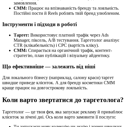
замовлення.
СММ:
Працює на впізнаваність бренду та лояльність.
Постійні пости й Reels роблять твій бренд улюбленим.
Інструменти і підходи в роботі
Таргет:
Використовує платний трафік через Ads
Manager, піксель, A/B тестування. Таргетолог аналізує
CTR (клікабельність) і CPC (вартість кліку).
СММ:
Спирається на органічний трафік, контент-
стратегію, план публікацій і візуальну айдентику.
Що ефективніше — залежить від ніші
Для локального бізнесу (наприклад, салону краси) таргет
швидше приведе клієнток. А для бренду косметики СММ
краще працює на довгострокову лояльність.
Коли варто звертатися до таргетолога?
Таргетолог — це твоя фея, яка запускає рекламу й приваблює
клієнток за лічені дні. Ось коли варто замовити її послуги:
Ти запускаєш нову колекцію чи акцію і хочеш швидких