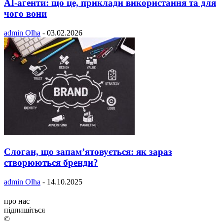
AI-агенти: що це, приклади використання та для
чого вони
admin Olha
-
03.02.2026
Слоган, що запам’ятовується: як зараз
створюються бренди?
admin Olha
-
14.10.2025
про нас
підпишіться
©