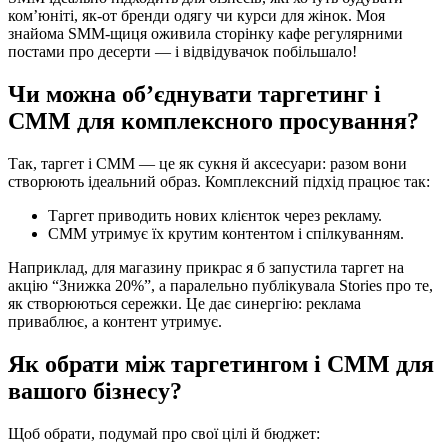
ком’юніті, як-от бренди одягу чи курси для жінок. Моя
знайома SMM-щиця оживила сторінку кафе регулярними
постами про десерти — і відвідувачок побільшало!
Чи можна об’єднувати таргетинг і
СММ для комплексного просування?
Так, таргет і СММ — це як сукня й аксесуари: разом вони
створюють ідеальний образ. Комплексний підхід працює так:
Таргет приводить нових клієнток через рекламу.
СММ утримує їх крутим контентом і спілкуванням.
Наприклад, для магазину прикрас я б запустила таргет на
акцію “Знижка 20%”, а паралельно публікувала Stories про те,
як створюються сережки. Це дає синергію: реклама
приваблює, а контент утримує.
Як обрати між таргетингом і СММ для
вашого бізнесу?
Щоб обрати, подумай про свої цілі й бюджет: