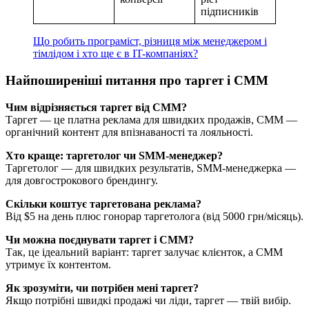
підписників
Що робить програміст, різниця між менеджером і
тімлідом і хто ще є в IT-компаніях?
Найпоширеніші питання про таргет і СММ
Чим відрізняється таргет від СММ?
Таргет — це платна реклама для швидких продажів, СММ —
органічний контент для впізнаваності та лояльності.
Хто краще: таргетолог чи SMM-менеджер?
Таргетолог — для швидких результатів, SMM-менеджерка —
для довгострокового брендингу.
Скільки коштує таргетована реклама?
Від $5 на день плюс гонорар таргетолога (від 5000 грн/місяць).
Чи можна поєднувати таргет і СММ?
Так, це ідеальний варіант: таргет залучає клієнток, а СММ
утримує їх контентом.
Як зрозуміти, чи потрібен мені таргет?
Якщо потрібні швидкі продажі чи ліди, таргет — твій вибір.