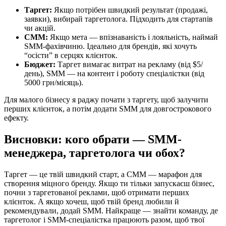
Таргет:
Якщо потрібен швидкий результат (продажі,
заявки), вибирай таргетолога. Підходить для стартапів
чи акцій.
СММ:
Якщо мета — впізнаваність і лояльність, наймай
SMM-фахівчиню. Ідеально для брендів, які хочуть
“осісти” в серцях клієнток.
Бюджет:
Таргет вимагає витрат на рекламу (від $5/
день), SMM — на контент і роботу спеціалістки (від
5000 грн/місяць).
Для малого бізнесу я раджу почати з таргету, щоб залучити
перших клієнток, а потім додати SMM для довгострокового
ефекту.
Висновки: кого обрати — SMM-
менеджера, таргетолога чи обох?
Таргет — це твій швидкий старт, а СММ — марафон для
створення міцного бренду. Якщо ти тільки запускаєш бізнес,
почни з таргетованої реклами, щоб отримати перших
клієнток. А якщо хочеш, щоб твій бренд любили й
рекомендували, додай SMM. Найкраще — знайти команду, де
таргетолог і SMM-спеціалістка працюють разом, щоб твої