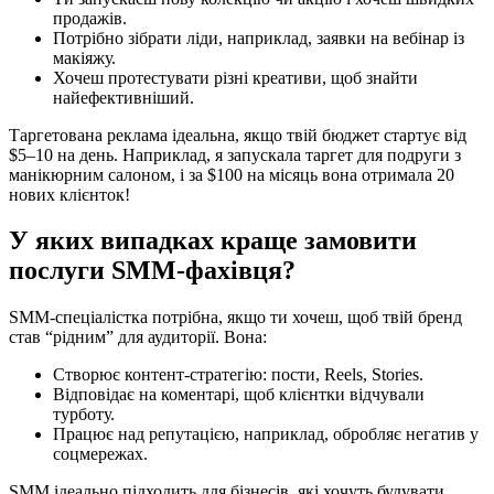
продажів.
Потрібно зібрати ліди, наприклад, заявки на вебінар із
макіяжу.
Хочеш протестувати різні креативи, щоб знайти
найефективніший.
Таргетована реклама ідеальна, якщо твій бюджет стартує від
$5–10 на день. Наприклад, я запускала таргет для подруги з
манікюрним салоном, і за $100 на місяць вона отримала 20
нових клієнток!
У яких випадках краще замовити
послуги SMM-фахівця?
SMM-спеціалістка потрібна, якщо ти хочеш, щоб твій бренд
став “рідним” для аудиторії. Вона:
Створює контент-стратегію: пости, Reels, Stories.
Відповідає на коментарі, щоб клієнтки відчували
турботу.
Працює над репутацією, наприклад, обробляє негатив у
соцмережах.
SMM ідеально підходить для бізнесів, які хочуть будувати