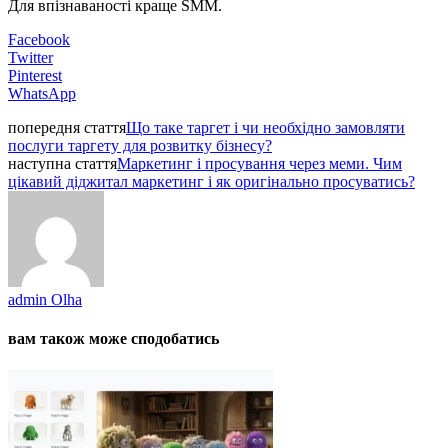
Для впізнаваності краще SMM.
Facebook
Twitter
Pinterest
WhatsApp
попередня стаття
Що таке таргет і чи необхідно замовляти
послуги таргету для розвитку бізнесу?
наступна стаття
Маркетинг і просування через меми. Чим
цікавий діджитал маркетинг і як оригінально просуватись?
admin Olha
вам також може сподобатись