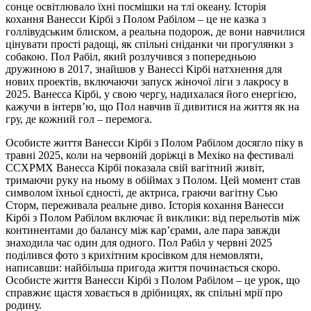
сонце освітлювало їхні посмішки на тлі океану. Історія
кохання Ванесси Кірбі з Полом Рабілом – це не казка з
голлівудським блиском, а реальна подорож, де вони навчилися
цінувати прості радощі, як спільні сніданки чи прогулянки з
собакою. Пол Рабіл, який розлучився з попередньою
дружиною в 2017, знайшов у Ванессі Кірбі натхнення для
нових проектів, включаючи запуск жіночої ліги з лакросу в
2025. Ванесса Кірбі, у свою чергу, надихалася його енергією,
кажучи в інтерв’ю, що Пол навчив її дивитися на життя як на
гру, де кожний гол – перемога.
Особисте життя Ванесси Кірбі з Полом Рабілом досягло піку в
травні 2025, коли на червоній доріжці в Мехіко на фестивалі
CCXPMX Ванесса Кірбі показала свій вагітний живіт,
тримаючи руку на ньому в обіймах з Полом. Цей момент став
символом їхньої єдності, де актриса, граючи вагітну Сью
Сторм, переживала реальне диво. Історія кохання Ванесси
Кірбі з Полом Рабілом включає й виклики: від перельотів між
континентами до балансу між кар’єрами, але пара завжди
знаходила час один для одного. Пол Рабіл у червні 2025
поділився фото з крихітним кросівком для немовляти,
написавши: найбільша пригода життя починається скоро.
Особисте життя Ванесси Кірбі з Полом Рабілом – це урок, що
справжнє щастя ховається в дрібницях, як спільні мрії про
родину.