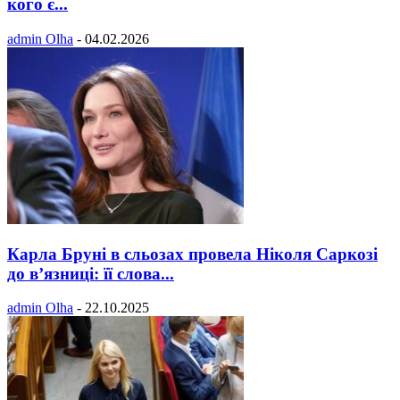
кого є...
admin Olha
-
04.02.2026
Карла Бруні в сльозах провела Ніколя Саркозі
до в’язниці: її слова...
admin Olha
-
22.10.2025