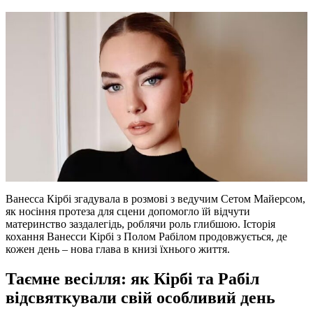
Ванесса Кірбі згадувала в розмові з ведучим Сетом Майерсом,
як носіння протеза для сцени допомогло їй відчути
материнство заздалегідь, роблячи роль глибшою. Історія
кохання Ванесси Кірбі з Полом Рабілом продовжується, де
кожен день – нова глава в книзі їхнього життя.
Таємне весілля: як Кірбі та Рабіл
відсвяткували свій особливий день