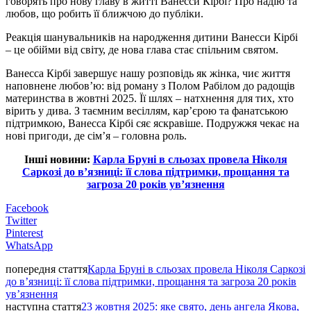
говорять про нову главу в житті Ванесси Кірбі? Про надію та
любов, що робить її ближчою до публіки.
Реакція шанувальників на народження дитини Ванесси Кірбі
– це обійми від світу, де нова глава стає спільним святом.
Ванесса Кірбі завершує нашу розповідь як жінка, чиє життя
наповнене любов’ю: від роману з Полом Рабілом до радощів
материнства в жовтні 2025. Її шлях – натхнення для тих, хто
вірить у дива. З таємним весіллям, кар’єрою та фанатською
підтримкою, Ванесса Кірбі сяє яскравіше. Подружжя чекає на
нові пригоди, де сім’я – головна роль.
Інші новини:
Карла Бруні в сльозах провела Ніколя
Саркозі до в’язниці: її слова підтримки, прощання та
загроза 20 років ув’язнення
Facebook
Twitter
Pinterest
WhatsApp
попередня стаття
Карла Бруні в сльозах провела Ніколя Саркозі
до в’язниці: її слова підтримки, прощання та загроза 20 років
ув’язнення
наступна стаття
23 жовтня 2025: яке свято, день ангела Якова,