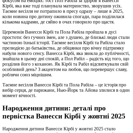
фокусом на емоціях: тост Пол Рабіла за здоров’я Ванесси
Кірбі, яка вже тоді планувала материнство, зворушив усіх.
Таємне весілля не потрапило в пресу одразу – лише в 2025,
коли новина про дитину оживила спогади, пара поділилася
кількома кадрами, де сяйво в очах говорило про щастя.
Церемонія Ванесси Кірбі та Пола Рабіла пройшла в дусі
простоти: без гучних імен, але з душею, де близькі люди стали
частиною їхньої історії. Таємне весілля Кірбі та Рабіла стало
прелюдією до батьківства, де обіцянки про вічну підтримку
набули нового сенсу. Ванесса Кірбі, яка звикла до публічності,
знайшла в цьому дні спокій, а Пол Рабіл – радість від того, що
розділив його з коханою. Як Кірбі та Рабіл відсвяткували свій
особливий день? З акцентом на любов, що перевершує славу,
роблячи союз міцнішим.
Таємне весілля Ванесси Кірбі та Пола Рабіла – це історія про
вибір серця, де парижани, Нью-Йорк та Айова злилися в один
момент вічності.
Народження дитини: деталі про
первістка Ванесси Кірбі у жовтні 2025
Народження дитини Ванесси Кірбі у жовтні 2025 стало