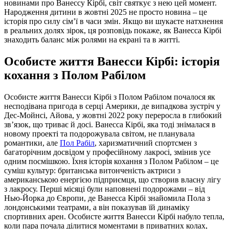
новинами про Ванессу Кірбі, світ святкує з нею цей момент.
Народження дитини в жовтні 2025 не просто новина – це
історія про силу сім’ї в часи змін. Якщо ви шукаєте натхнення
в реальних долях зірок, ця розповідь покаже, як Ванесса Кірбі
знаходить баланс між ролями на екрані та в житті.
Особисте життя Ванесси Кірбі: історія
кохання з Полом Рабілом
Особисте життя Ванесси Кірбі з Полом Рабілом почалося як
несподівана пригода в серці Америки, де випадкова зустріч у
Дес-Мойнсі, Айова, у жовтні 2022 року переросла в глибокий
зв’язок, що триває й досі. Ванесса Кірбі, яка тоді знімалася в
новому проекті та подорожувала світом, не планувала
романтики, але
Пол Рабіл
, харизматичний спортсмен з
багаторічним досвідом у професійному лакросі, змінив усе
одним посмішкою. Їхня історія кохання з Полом Рабілом – це
суміш культур: британська витонченість актриси з
американською енергією підприємця, що створив власну лігу
з лакросу. Перші місяці були наповнені подорожами – від
Нью-Йорка до Європи, де Ванесса Кірбі знайомила Пола з
лондонськими театрами, а він показував їй динаміку
спортивних арен. Особисте життя Ванесси Кірбі набуло тепла,
коли пара почала ділитися моментами в приватних колах,