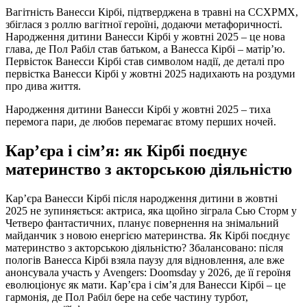
Вагітність Ванесси Кірбі, підтверджена в травні на CCXPMX,
збіглася з роллю вагітної героїні, додаючи метафоричності.
Народження дитини Ванесси Кірбі у жовтні 2025 – це нова
глава, де Пол Рабіл став батьком, а Ванесса Кірбі – матір’ю.
Первісток Ванесси Кірбі став символом надії, де деталі про
первістка Ванесси Кірбі у жовтні 2025 надихають на роздуми
про дива життя.
Народження дитини Ванесси Кірбі у жовтні 2025 – тиха
перемога пари, де любов перемагає втому перших ночей.
Кар’єра і сім’я: як Кірбі поєднує
материнство з акторською діяльністю
Кар’єра Ванесси Кірбі після народження дитини в жовтні
2025 не зупиняється: актриса, яка щойно зіграла Сью Сторм у
Четверо фантастичних, планує повернення на знімальний
майданчик з новою енергією материнства. Як Кірбі поєднує
материнство з акторською діяльністю? Збалансовано: після
пологів Ванесса Кірбі взяла паузу для відновлення, але вже
анонсувала участь у Avengers: Doomsday у 2026, де її героїня
еволюціонує як мати. Кар’єра і сім’я для Ванесси Кірбі – це
гармонія, де Пол Рабіл бере на себе частину турбот,