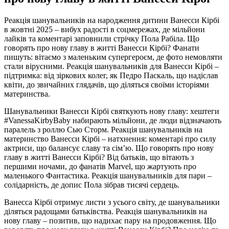
Реакція шанувальників на народження дитини Ванесси Кірбі
в жовтні 2025 – вибух радості в соцмережах, де мільйони
лайків та коментарі заповнили стрічку Пола Рабіла. Що
говорять про нову главу в житті Ванесси Кірбі? Фанати
пишуть: вітаємо з маленьким супергероєм, де фото немовляти
стали вірусними. Реакція шанувальників для Ванесси Кірбі –
підтримка: від зіркових колег, як Педро Паскаль, що надіслав
квіти, до звичайних глядачів, що діляться своїми історіями
материнства.
Шанувальники Ванесси Кірбі святкують нову главу: хештеги
#VanessaKirbyBaby набирають мільйони, де люди відзначають
паралель з роллю Сью Сторм. Реакція шанувальників на
материнство Ванесси Кірбі – натхнення: коментарі про силу
актриси, що балансує славу та сім’ю. Що говорять про нову
главу в житті Ванесси Кірбі? Від батьків, що вітають з
першими ночами, до фанатів Marvel, що жартують про
маленького Фантастика. Реакція шанувальників для пари –
солідарність, де допис Пола зібрав тисячі сердець.
Ванесса Кірбі отримує листи з усього світу, де шанувальники
діляться радощами батьківства. Реакція шанувальників на
нову главу – позитив, що надихає пару на продовження. Що