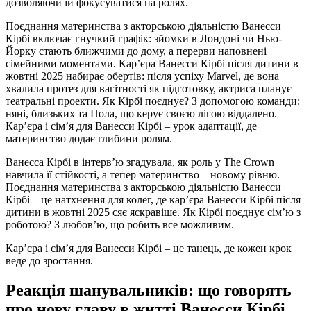
дозволяючи їй фокусуватися на ролях.
Поєднання материнства з акторською діяльністю Ванесси
Кірбі включає гнучкий графік: зйомки в Лондоні чи Нью-
Йорку стають ближчими до дому, а перерви наповнені
сімейними моментами. Кар’єра Ванесси Кірбі після дитини в
жовтні 2025 набирає обертів: після успіху Marvel, де вона
хвалила протез для вагітності як підготовку, актриса планує
театральні проекти. Як Кірбі поєднує? З допомогою команди:
няні, близьких та Пола, що керує своєю лігою віддалено.
Кар’єра і сім’я для Ванесси Кірбі – урок адаптації, де
материнство додає глибини ролям.
Ванесса Кірбі в інтерв’ю згадувала, як роль у The Crown
навчила її стійкості, а тепер материнство – новому рівню.
Поєднання материнства з акторською діяльністю Ванесси
Кірбі – це натхнення для колег, де кар’єра Ванесси Кірбі після
дитини в жовтні 2025 сяє яскравіше. Як Кірбі поєднує сім’ю з
роботою? З любов’ю, що робить все можливим.
Кар’єра і сім’я для Ванесси Кірбі – це танець, де кожен крок
веде до зростання.
Реакція шанувальників: що говорять
про нову главу в житті Ванесси Кірбі