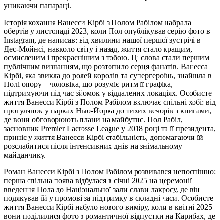
уникаючи папараці.
Історія кохання Ванесси Кірбі з Полом Рабілом набрала
обертів у листопаді 2023, коли Пол опублікував серію фото в
Instagram, де написав: від хвилини нашої першої зустрічі в
Дес-Мойнсі, навколо світу і назад, життя стало кращим,
осмисленим і прекраснішим з тобою. Ці слова стали першим
публічним визнанням, що розтопило серця фанатів. Ванесса
Кірбі, яка звикла до ролей королів та супергероїнь, знайшла в
Полі опору – чоловіка, що розуміє ритм її графіка,
підтримуючи під час зйомок у віддалених локаціях. Особисте
життя Ванесси Кірбі з Полом Рабілом включає спільні хобі: від
прогулянок у парках Нью-Йорка до тихих вечорів з книгами,
де вони обговорюють плани на майбутнє. Пол Рабіл,
засновник Premier Lacrosse League у 2018 році та її президента,
приніс у життя Ванесси Кірбі стабільність, допомагаючи їй
розслабитися після інтенсивних днів на знімальному
майданчику.
Роман Ванесси Кірбі з Полом Рабілом розвивався непоспішно:
перша спільна поява відбулася в січні 2025 на церемонії
введення Пола до Національної зали слави лакросу, де він
подякував їй у промові за підтримку в складні часи. Особисте
життя Ванесси Кірбі набуло нового виміру, коли в квітні 2025
вони поділилися фото з романтичної відпустки на Карибах, де