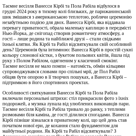
Таємне весілля Ванесси Кірбі та Пола Рабіла відбулося в
грудні 2024 року в тихому колі близьких, де парижанинський
шик змішався з американською теплотою, роблячи церемонію
незабутньою подією для двох. Ванесса Кірбі, яка віддавала
перевагу приватності, обрала маленьку каплицю в передмісті
Нью-Йорка, де снігопад створив романтичну атмосферу, а
гості – лише родина та найближчі друзі – стали свідками
їхньої клятви. Як Кірбі та Рабіл відсвяткували свій особливий
день? Церемонія була інтимною: Ванесса Кірбі в простій сукні
кольору слонової кістки, з букетом польових квітів, йшла під
руку з Полом Рабілом, одягненим у класичний смокінг.
Таємне весілля не мало помпи – натомість, обмін кільцями
супроводжувався словами про спільні мрії, де Пол Рабіл
обіцяв бути опорою в її творчих пошуках, а Ванесса Кірбі –
підтримкою в його спортивних проектах.
Особливості святкування Ванесси Кірбі та Пола Рабіла
включали персональні штрихи: стіл прикрасили фото з їхніх
подорожей, а музика лунала від улюблених виконавців пари.
Таємне весілля Кірбі та Рабіла тривало до ранку, з теплими
розмовами біля каміна, де гості ділилися спогадами. Ванесса
Кірбі пізніше зізналася в приватному колі, що цей день став
початком нової ери, де кохання стало фундаментом для
майбутньої родини. Як Кірбі та Рабіл відсвяткували? З