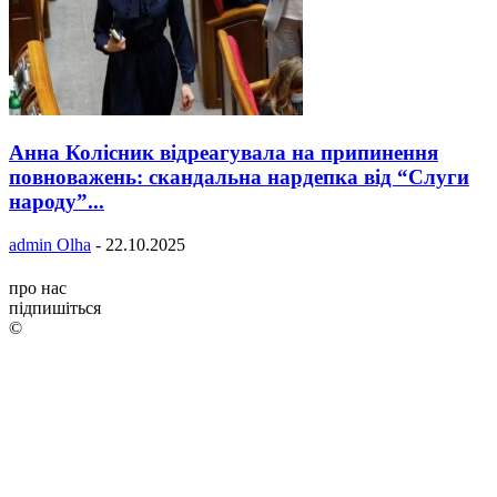
Анна Колісник відреагувала на припинення
повноважень: скандальна нардепка від “Слуги
народу”...
admin Olha
-
22.10.2025
про нас
підпишіться
©