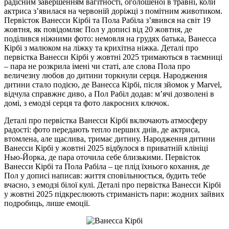
радісним завершенням вагітності, оголошеної в травні, коли
актриса з’явилася на червоній доріжці з помітним животиком.
Первісток Ванесси Кірбі та Пола Рабіла з’явився на світ 19
жовтня, як повідомляє Пол у дописі від 20 жовтня, де
поділився ніжними фото: немовля на грудях батька, Ванесса
Кірбі з малюком на ліжку та крихітна ніжка. Деталі про
первістка Ванесси Кірбі у жовтні 2025 тримаються в таємниці
– пара не розкрила імені чи статі, але слова Пола про
величезну любов до дитини торкнули серця. Народження
дитини стало подією, де Ванесса Кірбі, після зйомок у Marvel,
відчула справжнє диво, а Пол Рабіл додав: м’ячі дозволені в
домі, з емодзі серця та фото лакросних ключок.
Деталі про первістка Ванесси Кірбі включають атмосферу
радості: фото передають тепло перших днів, де актриса,
втомлена, але щаслива, тримає дитину. Народження дитини
Ванесси Кірбі у жовтні 2025 відбулося в приватній клініці
Нью-Йорка, де пара оточила себе близькими. Первісток
Ванесси Кірбі та Пола Рабіла – це плід їхнього кохання, де
Пол у дописі написав: життя сповільнюється, будить тебе
вчасно, з емодзі білої кулі. Деталі про первістка Ванесси Кірбі
у жовтні 2025 підкреслюють стриманість пари: жодних зайвих
подробиць, лише емоції.