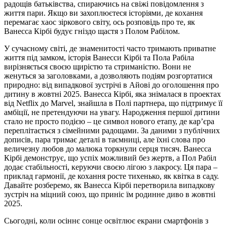
радощів батьківства, спираючись на свіжі повідомлення з
життя пари. Якщо ви захоплюєтеся історіями, де кохання
перемагає хаос зіркового світу, ось розповідь про те, як
Ванесса Кірбі будує гніздо щастя з Полом Рабілом.
У сучасному світі, де знаменитості часто тримають приватне
життя під замком, історія Ванесси Кірбі та Пола Рабіла
вирізняється своєю щирістю та стриманістю. Вони не
женуться за заголовками, а дозволяють подіям розгортатися
природно: від випадкової зустрічі в Айові до оголошення про
дитину в жовтні 2025. Ванесса Кірбі, яка знімалася в проектах
від Netflix до Marvel, знайшла в Полі партнера, що підтримує її
амбіції, не претендуючи на увагу. Народження першої дитини
стало не просто подією – це символ нового етапу, де кар’єра
переплітається з сімейними радощами. За даними з публічних
дописів, пара тримає деталі в таємниці, але їхні слова про
величезну любов до малюка торкнули серця тисяч. Ванесса
Кірбі демонструє, що успіх можливий без жертв, а Пол Рабіл
додає стабільності, керуючи своєю лігою з лакросу. Ця пара –
приклад гармонії, де кохання росте тихенько, як квітка в саду.
Давайте розберемо, як Ванесса Кірбі перетворила випадкову
зустріч на міцний союз, що приніс їм родинне диво в жовтні
2025.
Сьогодні, коли осіннє сонце освітлює екрани смартфонів з