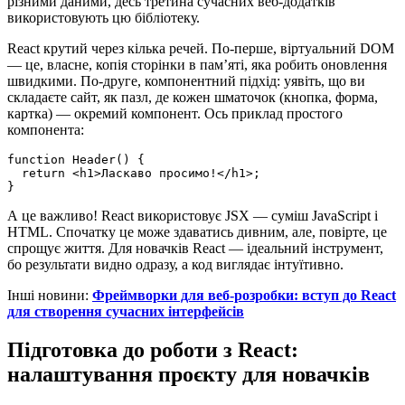
різними даними, десь третина сучасних веб-додатків
використовують цю бібліотеку.
React крутий через кілька речей. По-перше, віртуальний DOM
— це, власне, копія сторінки в пам’яті, яка робить оновлення
швидкими. По-друге, компонентний підхід: уявіть, що ви
складаєте сайт, як пазл, де кожен шматочок (кнопка, форма,
картка) — окремий компонент. Ось приклад простого
компонента:
function Header() {

  return <h1>Ласкаво просимо!</h1>;

}
А це важливо! React використовує JSX — суміш JavaScript і
HTML. Спочатку це може здаватись дивним, але, повірте, це
спрощує життя. Для новачків React — ідеальний інструмент,
бо результати видно одразу, а код виглядає інтуїтивно.
Інші новини:
Фреймворки для веб-розробки: вступ до React
для створення сучасних інтерфейсів
Підготовка до роботи з React:
налаштування проєкту для новачків