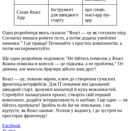
Інструмент
npx create-
Create React
для швидкого
react-app my-
App
старту
app
Одна розробниця якось сказала: “React — це як готувати піцу.
Спочатку вчишся робити тісто, а потім додаєш улюблені
начинки.” І це правда! Починайте з простих компонентів, а
потім експериментуйте.
Ще один розробник поділився: “Не бійтесь помилок у React.
Кожна помилка в консолі — це підказка, а не проблема.” От
дивина, але консоль браузера дійсно ваш друг!
React — це, певною мірою, ключ до створення сучасних
фронтенд-інтерфейсів. Для ІТ-новачків він ідеальний:
швидкий старт, зрозумілі концепції й купа можливостей.
Спробуйте налаштувати проєкт, створіть свій перший
компонент, додайте інтерактивність із useState. І ще одне — не
бійтесь пробувати! Зробіть to-do list чи лічильник, і ви
відчуєте, як React оживає. Успіхів у кодингу, і до зустрічі на
просторах фронтенду!
Facebook
Twitter