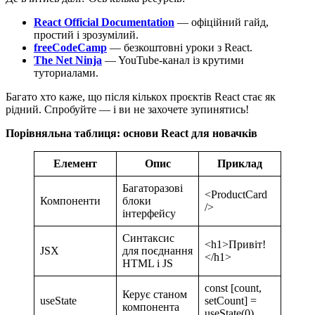
React Official Documentation
— офіційний гайд,
простий і зрозумілий.
freeCodeCamp
— безкоштовні уроки з React.
The Net Ninja
— YouTube-канал із крутими
туториалами.
Багато хто каже, що після кількох проєктів React стає як
рідний. Спробуйте — і ви не захочете зупинятись!
Порівняльна таблиця: основи React для новачків
Елемент
Опис
Приклад
Багаторазові
<ProductCard
Компоненти
блоки
/>
інтерфейсу
Синтаксис
<h1>Привіт!
JSX
для поєднання
</h1>
HTML і JS
const [count,
Керує станом
useState
setCount] =
компонента
useState(0)