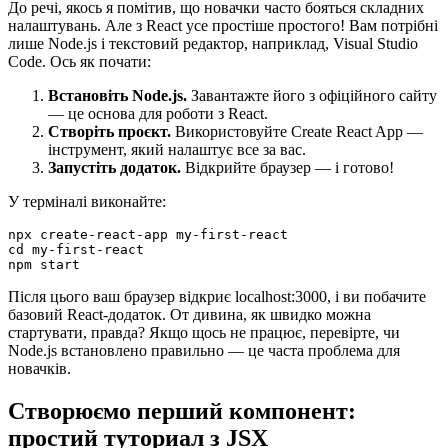
До речі, якось я помітив, що новачки часто бояться складних
налаштувань. Але з React усе простіше простого! Вам потрібні
лише Node.js і текстовий редактор, наприклад, Visual Studio
Code. Ось як почати:
Встановіть Node.js.
Завантажте його з офіційного сайту
— це основа для роботи з React.
Створіть проєкт.
Використовуйте Create React App —
інструмент, який налаштує все за вас.
Запустіть додаток.
Відкрийте браузер — і готово!
У терміналі виконайте:
npx create-react-app my-first-react

cd my-first-react

npm start
Після цього ваш браузер відкриє localhost:3000, і ви побачите
базовий React-додаток. От дивина, як швидко можна
стартувати, правда? Якщо щось не працює, перевірте, чи
Node.js встановлено правильно — це часта проблема для
новачків.
Створюємо перший компонент:
простий туториал з JSX