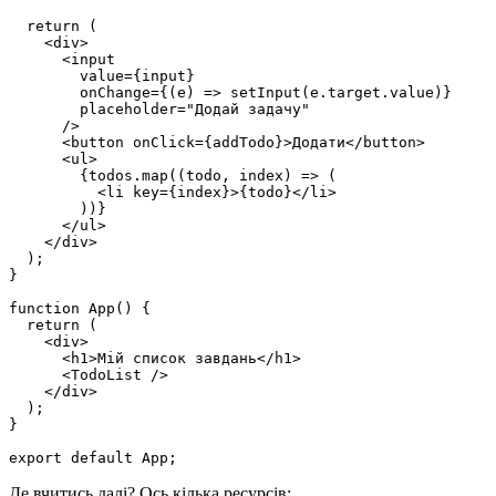
  return (

    <div>

      <input

        value={input}

        onChange={(e) => setInput(e.target.value)}

        placeholder="Додай задачу"

      />

      <button onClick={addTodo}>Додати</button>

      <ul>

        {todos.map((todo, index) => (

          <li key={index}>{todo}</li>

        ))}

      </ul>

    </div>

  );

}

function App() {

  return (

    <div>

      <h1>Мій список завдань</h1>

      <TodoList />

    </div>

  );

}

export default App;
Де вчитись далі? Ось кілька ресурсів: