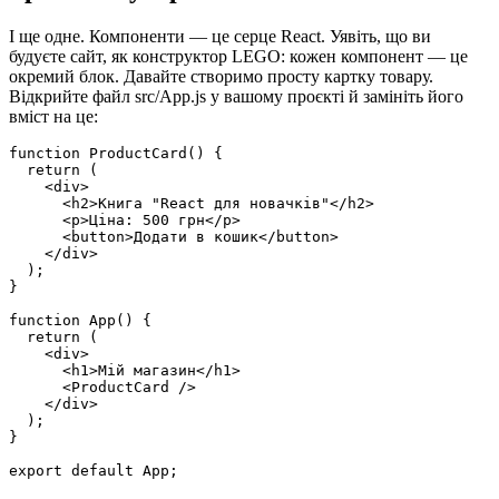
І ще одне. Компоненти — це серце React. Уявіть, що ви
будуєте сайт, як конструктор LEGO: кожен компонент — це
окремий блок. Давайте створимо просту картку товару.
Відкрийте файл src/App.js у вашому проєкті й замініть його
вміст на це:
function ProductCard() {

  return (

    <div>

      <h2>Книга "React для новачків"</h2>

      <p>Ціна: 500 грн</p>

      <button>Додати в кошик</button>

    </div>

  );

}

function App() {

  return (

    <div>

      <h1>Мій магазин</h1>

      <ProductCard />

    </div>

  );

}

export default App;