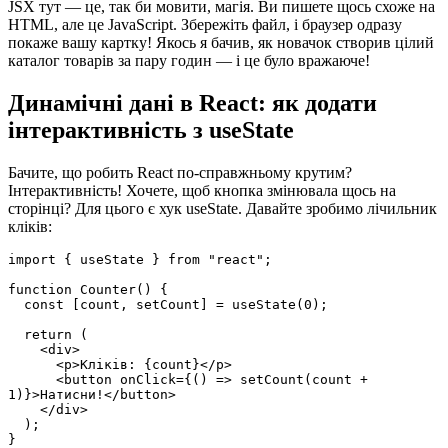
JSX тут — це, так би мовити, магія. Ви пишете щось схоже на
HTML, але це JavaScript. Збережіть файл, і браузер одразу
покаже вашу картку! Якось я бачив, як новачок створив цілий
каталог товарів за пару годин — і це було вражаюче!
Динамічні дані в React: як додати
інтерактивність з useState
Бачите, що робить React по-справжньому крутим?
Інтерактивність! Хочете, щоб кнопка змінювала щось на
сторінці? Для цього є хук useState. Давайте зробимо лічильник
кліків:
import { useState } from "react";

function Counter() {

  const [count, setCount] = useState(0);

  return (

    <div>

      <p>Кліків: {count}</p>

      <button onClick={() => setCount(count + 
1)}>Натисни!</button>

    </div>

  );

}
