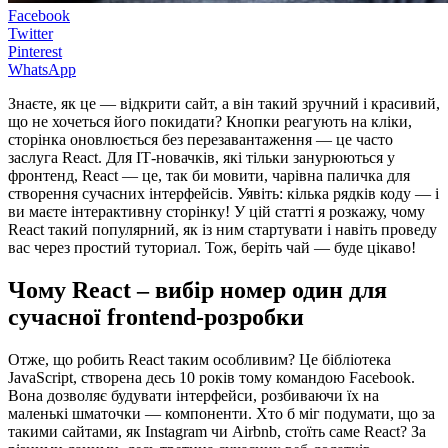
Facebook
Twitter
Pinterest
WhatsApp
Знаєте, як це — відкрити сайт, а він такий зручний і красивий,
що не хочеться його покидати? Кнопки реагують на кліки,
сторінка оновлюється без перезавантаження — це часто
заслуга React. Для ІТ-новачків, які тільки занурюються у
фронтенд, React — це, так би мовити, чарівна паличка для
створення сучасних інтерфейсів. Уявіть: кілька рядків коду — і
ви маєте інтерактивну сторінку! У цій статті я розкажу, чому
React такий популярний, як із ним стартувати і навіть проведу
вас через простий туториал. Тож, беріть чай — буде цікаво!
Чому React – вибір номер один для
сучасної frontend-розробки
Отже, що робить React таким особливим? Це бібліотека
JavaScript, створена десь 10 років тому командою Facebook.
Вона дозволяє будувати інтерфейси, розбиваючи їх на
маленькі шматочки — компоненти. Хто б міг подумати, що за
такими сайтами, як Instagram чи Airbnb, стоїть саме React? За