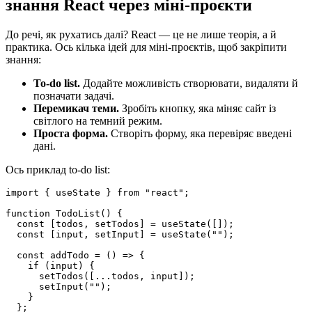
знання React через міні-проєкти
До речі, як рухатись далі? React — це не лише теорія, а й
практика. Ось кілька ідей для міні-проєктів, щоб закріпити
знання:
To-do list.
Додайте можливість створювати, видаляти й
позначати задачі.
Перемикач теми.
Зробіть кнопку, яка міняє сайт із
світлого на темний режим.
Проста форма.
Створіть форму, яка перевіряє введені
дані.
Ось приклад to-do list:
import { useState } from "react";

function TodoList() {

  const [todos, setTodos] = useState([]);

  const [input, setInput] = useState("");

  const addTodo = () => {

    if (input) {

      setTodos([...todos, input]);

      setInput("");

    }

  };
