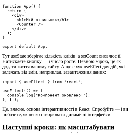
function App() {

  return (

    <div>

      <h1>Мій лічильник</h1>

      <Counter />

    </div>

  );

}

export default App;
Тут useState зберігає кількість кліків, а setCount оновлює її.
Натискаєте кнопку — і число росте! Певною мірою, це як
додати життя вашому сайту. А ще є хук useEffect для дій, які
залежать від змін, наприклад, завантаження даних:
import { useEffect } from "react";

useEffect(() => {

  console.log("Компонент оновлено!");

}, []);
Це, власне, основа інтерактивності в React. Спробуйте — і ви
побачите, як легко створювати динамічні інтерфейси.
Наступні кроки: як масштабувати