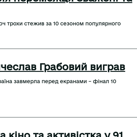
 хоч трохи стежив за 10 сезоном популярного
’ячеслав Грабовий виграв
країна завмерла перед екранами – фінал 10
 кіно та активістка у 91