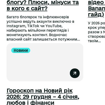
блогу? Плюси, мінуси та
відео
в кого є сайт?
Banan
гайд)
Багато блогерок та інфлюенсерів
успішно ведуть акаунти виключно в
У 2026 р
Instagram, TikTok чи YouTube,
крок упер
набирають мільйони переглядів і
разом з 
монетизують контент. Водночас
створюва
власний сайт залишається потужним...
твоїм...
Новини
Гороскоп на Новий рік
2026: 29 грудня – 4 січня,
любов і фінанси