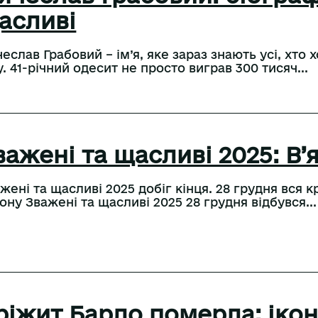
асливі
чеслав Грабовий – ім’я, яке зараз знають усі, хто
. 41-річний одесит не просто виграв 300 тисяч...
важені та щасливі 2025: В
жені та щасливі 2025 добіг кінця. 28 грудня вся 
ону Зважені та щасливі 2025 28 грудня відбувся...
ріжит Бардо померла: ікона