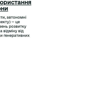
користання
они
нти, автономні
лекту) — це
вень розвитку
а відміну від
чи генеративних