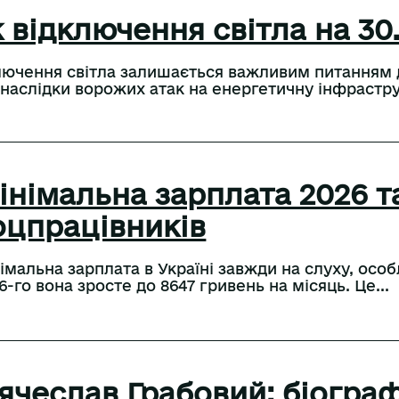
 відключення світла на 30.
лючення світла залишається важливим питанням д
 наслідки ворожих атак на енергетичну інфрастру
інімальна зарплата 2026 т
оцпрацівників
імальна зарплата в Україні завжди на слуху, особ
6-го вона зросте до 8647 гривень на місяць. Це...
’ячеслав Грабовий: біогра