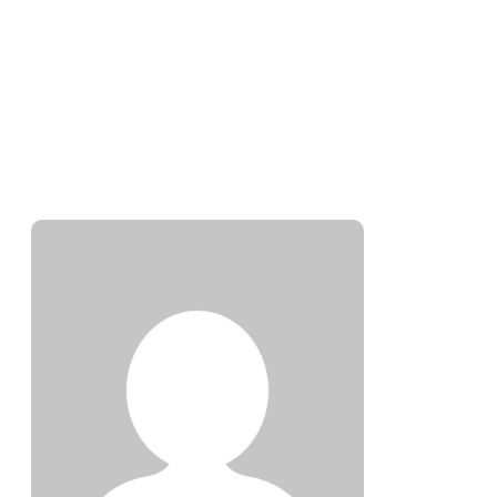
SA
Sampl
0 ART