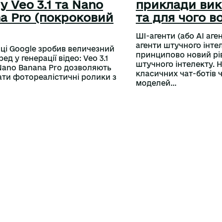
 у Veo 3.1 та Nano
приклади ви
a Pro (покроковий
та для чого в
ШІ-агенти (або AI аге
агенти штучного інте
оці Google зробив величезний
принципово новий рі
ед у генерації відео: Veo 3.1
штучного інтелекту. Н
Nano Banana Pro дозволяють
класичних чат-ботів 
ти фотореалістичні ролики з
моделей...