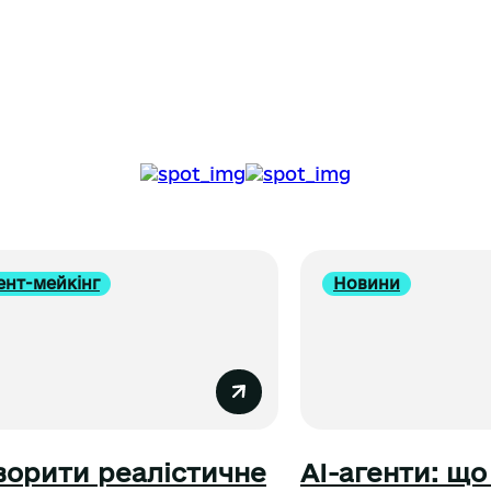
ент-мейкінг
Новини
ворити реалістичне
AI-агенти: що